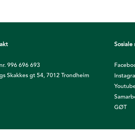
akt
Sosiale
nr. 996 696 693
Facebo
ngs Skakkes gt 54, 7012 Trondheim
Instagr
Youtub
Samarbe
GØT