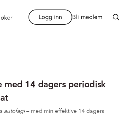
×
Logg inn
Bli medlem
øker
se med 14 dagers periodisk
mat
es
autofagi
– med min effektive 14 dagers