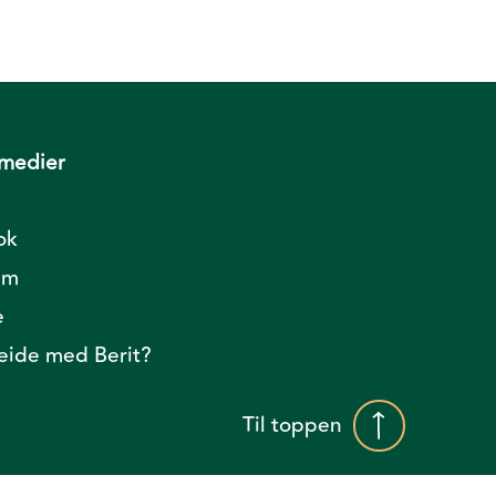
 medier
ok
am
e
ide med Berit?
Til toppen