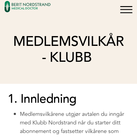
×
×
Logg inn
Søk
Bli medlem
MEDLEMSVILKÅR
Oppskrifter
- KLUBB
Artikler
Kurs og Foredrag
1. Innledning
Bøker
Medlemsvilkårene utgjør avtalen du inngår
med Klubb Nordstrand når du starter ditt
abonnement og fastsetter vilkårene som