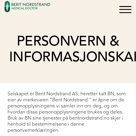
×
×
Logg inn
Søk
Bli medlem
PERSONVERN &
Oppskrifter
INFORMASJONSKA
Artikler
Kurs og Foredrag
Selskapet er Berit Nordstrand AS, heretter kalt BN, som
eier av merkevaren ”Berit Nordstrand “ er åpne om de
personopplysningene vi samler inn om deg, og om
Bøker
hvordan disse personopplysningene brukes og deles.
Bruk av BN sine tjenester på beritnordstrand.no skjer i
henhold til bestemmelsene i denne
personvernerklæringen.