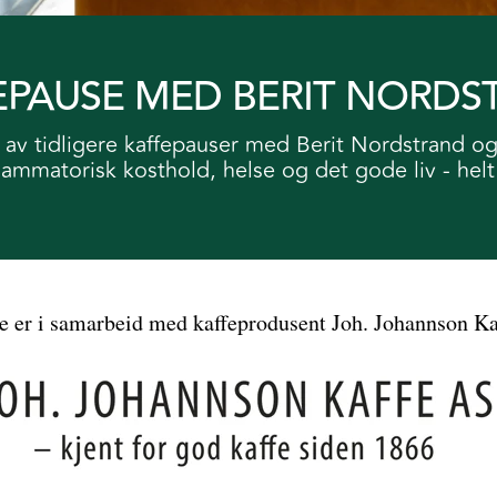
EPAUSE MED BERIT NORDS
 av tidligere kaffepauser med Berit Nordstrand o
flammatorisk kosthold, helse og det gode liv - helt 
 er i samarbeid med kaffeprodusent Joh. Johannson Kaf