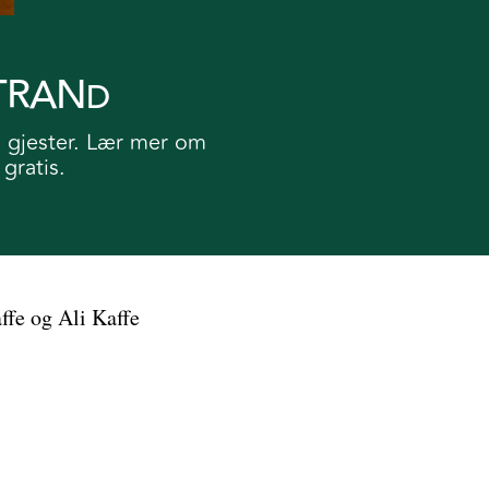
TRAN
D
g gjester. Lær mer om
gratis.
fe og Ali Kaffe