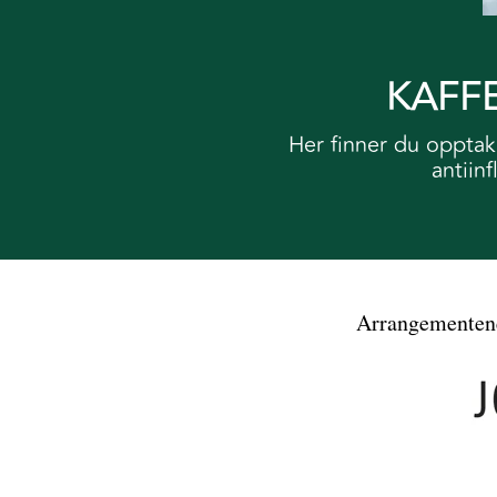
KAFF
Her finner du opptak
antiin
Arrangementene