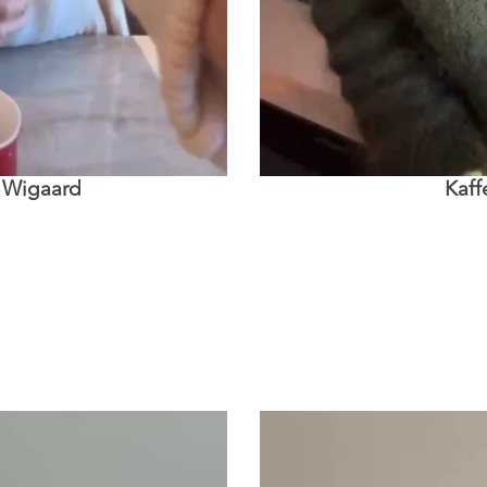
 Wigaard
Kaff