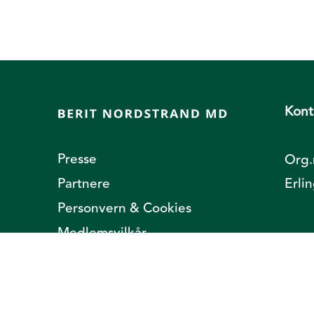
Kont
Presse
Org.
Partnere
Erli
Personvern & Cookies
Medlemsvilkår
Abonner på nyhetsbrev
Ofte stilte spørsmål og svar