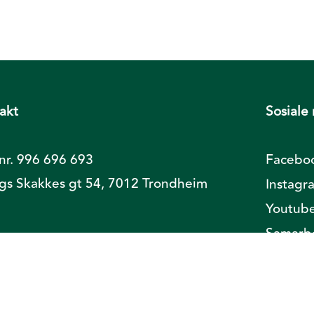
akt
Sosiale
nr. 996 696 693
Facebo
ngs Skakkes gt 54, 7012 Trondheim
Instagr
Youtub
Samarbe
GØT