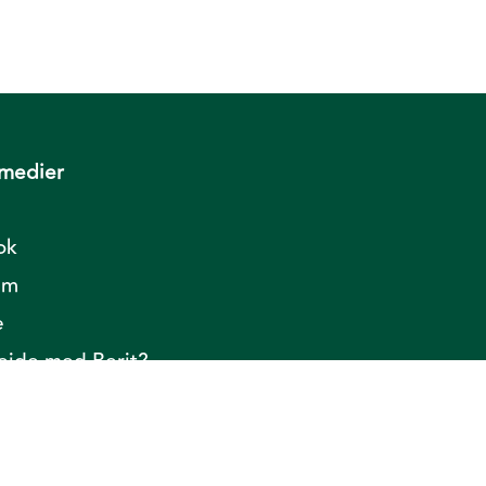
 medier
ok
am
e
ide med Berit?
Til toppen