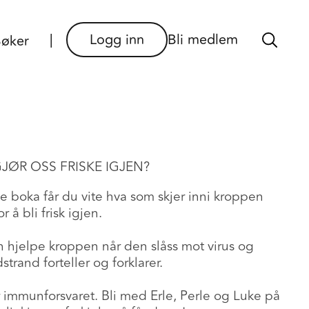
×
Logg inn
Bli medlem
øker
GJØR OSS FRISKE IGJEN?
e boka får du vite hva som skjer inni kroppen
 å bli frisk igjen.
 hjelpe kroppen når den slåss mot virus og
trand forteller og forklarer.
r immunforsvaret. Bli med Erle, Perle og Luke på