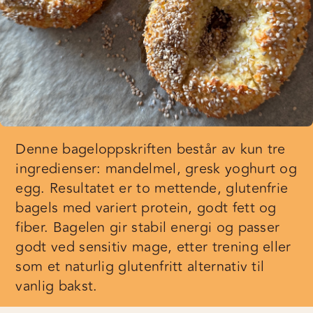
Denne bageloppskriften består av kun tre
ingredienser: mandelmel, gresk yoghurt og
egg. Resultatet er to mettende, glutenfrie
bagels med variert protein, godt fett og
fiber. Bagelen gir stabil energi og passer
godt ved sensitiv mage, etter trening eller
som et naturlig glutenfritt alternativ til
vanlig bakst.