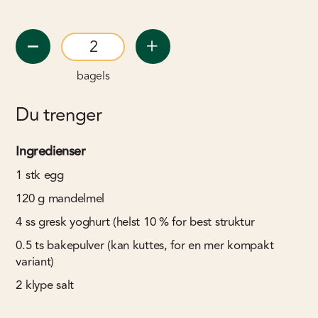
bagels
Du trenger
Ingredienser
1
stk
egg
120
g
mandelmel
4
ss
gresk yoghurt (helst 10 % for best struktur
0.5
ts
bakepulver (kan kuttes, for en mer kompakt
variant)
2
klype
salt