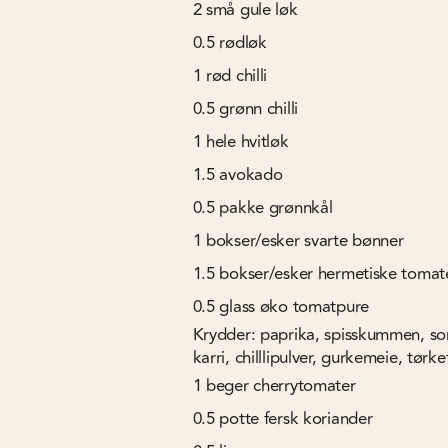
2
små gule løk
0.5
rødløk
1
rød chilli
0.5
grønn chilli
1
hele hvitløk
1.5
avokado
0.5
pakke grønnkål
1
bokser/esker svarte bønner
1.5
bokser/esker hermetiske tomat
0.5
glass øko tomatpure
Krydder: paprika, spisskummen, so
karri, chilllipulver, gurkemeie, tørk
1
beger cherrytomater
0.5
potte fersk koriander