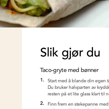
Slik gjør du
Taco-gryte med bønner
1.
Start med å blande din egen t
Du bruker halvparten av krydd
resten på et lite glass klart til
2.
Finn frem en stekepanne med li