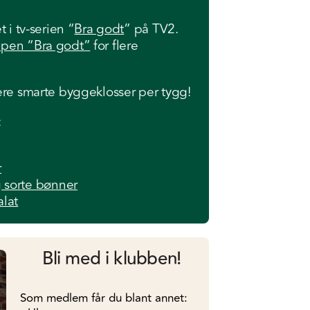
 i tv-serien “
Bra godt
” på TV2.
pen “Bra godt”
for flere
ere smarte byggeklosser per tygg!
:
r
 sorte bønner
alat
Bli med i klubben!
Som medlem får du blant annet: