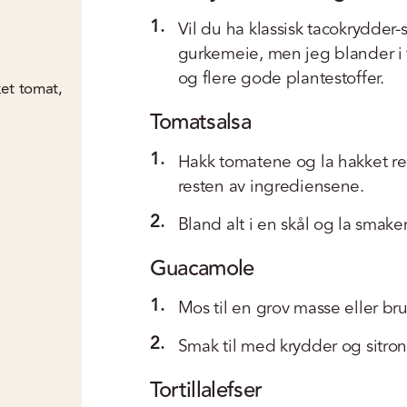
1.
Vil du ha klassisk tacokrydder-
gurkemeie, men jeg blander i 
og flere gode plantestoffer.
ket tomat,
Tomatsalsa
1.
Hakk tomatene og la hakket re
resten av ingrediensene.
2.
Bland alt i en skål og la smake
Guacamole
1.
Mos til en grov masse eller bru
2.
Smak til med krydder og sitron
Tortillalefser