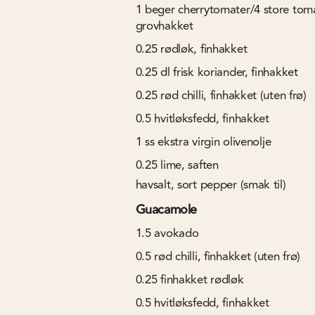
1
beger cherrytomater/4 store toma
grovhakket
0.25
rødløk, finhakket
0.25
dl
frisk koriander, finhakket
0.25
rød chilli, finhakket (uten frø)
0.5
hvitløksfedd, finhakket
1
ss
ekstra virgin olivenolje
0.25
lime, saften
havsalt, sort pepper (smak til)
Guacamole
1.5
avokado
0.5
rød chilli, finhakket (uten frø)
0.25
finhakket rødløk
0.5
hvitløksfedd, finhakket