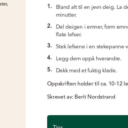
ter,
1.
Bland alt til en jevn deig. La 
minutter.
2.
Del deigen i emner, form emnen
flate lefser.
3.
Stek lefsene i en stekepanne 
4.
Legg dem oppå hverandre.
5.
Dekk med et fuktig klede.
Oppskriften holder til ca. 10-12 le
Skrevet av: Berit Nordstrand
Tips