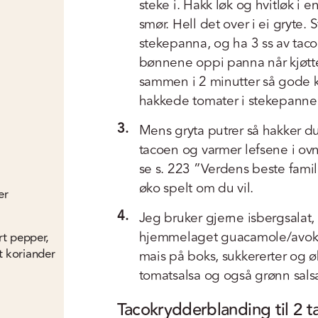
steke i. Hakk løk og hvitløk i e
smør. Hell det over i ei gryte.
stekepanna, og ha 3 ss av tac
bønnene oppi panna når kjøttet
sammen i 2 minutter så gode k
hakkede tomater i stekepannen t
3.
Mens gryta putrer så hakker du
tacoen og varmer lefsene i ov
se s. 223 ”Verdens beste famili
øko spelt om du vil.
er
4.
Jeg bruker gjerne isbergsalat, r
hjemmelaget guacamole/avokad
rt pepper,
et koriander
mais på boks, sukkererter og
tomatsalsa og også grønn salsa
Tacokrydderblanding til 2 t