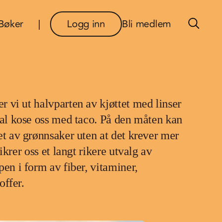
×
Bøker
Logg inn
Bli medlem
 vi ut halvparten av kjøttet med linser
kal kose oss med taco. På den måten kan
et av grønnsaker uten at det krever mer
sikrer oss et langt rikere utvalg av
pen i form av fiber, vitaminer,
offer.