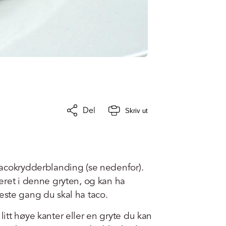
Del
Skriv ut
acokrydderblanding (se nedenfor).
eret i denne gryten, og kan ha
 neste gang du skal ha taco.
tt høye kanter eller en gryte du kan