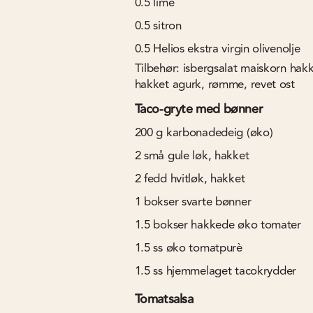
0.5
lime
0.5
sitron
0.5
Helios ekstra virgin olivenolje
Tilbehør: isbergsalat maiskorn hak
hakket agurk, rømme, revet ost
Taco-gryte med bønner
200
g
karbonadedeig (øko)
2
små gule løk, hakket
2
fedd hvitløk, hakket
1
bokser svarte bønner
1.5
bokser hakkede øko tomater
1.5
ss
øko tomatpurè
1.5
ss
hjemmelaget tacokrydder
Tomatsalsa