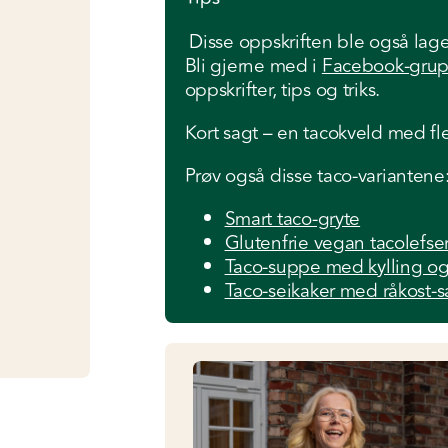
Disse oppskriften ble også laget
Bli gjerne med i
Facebook-grup
oppskrifter, tips og triks.
Kort sagt – en tacokveld med fl
Prøv også disse taco-variantene
Smart taco-gryte
Glutenfrie vegan tacolefse
Taco-suppe med kylling og
Taco-seikaker med råkost-s