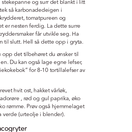
n stekepanne og surr det blankt i litt
 Stek så karbonadedeigen i
okrydderet, tomatpureen og
 er nesten ferdig. La dette surre
ryddersmaker får utvikle seg. Ha
il slutt. Hell så dette opp i gryta.
 opp det tilbehøret du ønsker til
nen. Du kan også lage egne lefser,
ekokebok” for 8-10 tortillalefser av
evet hvit ost, hakket vårløk,
orøre , rød og gul paprika, øko
 øko rømme. Prøv også hjemmelaget
 verde (urteolje i blender).
acogryter