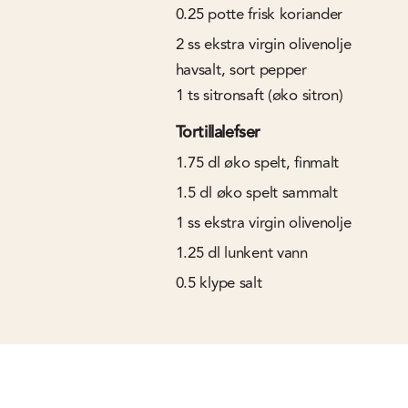
0.25
potte frisk koriander
2
ss
ekstra virgin olivenolje
havsalt, sort pepper
1
ts
sitronsaft (øko sitron)
Tortillalefser
1.75
dl
øko spelt, finmalt
1.5
dl
øko spelt sammalt
1
ss
ekstra virgin olivenolje
1.25
dl
lunkent vann
0.5
klype
salt