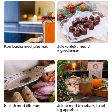
Kombucha med julesmak
Julekonfekt med 3
ingredienser
Rakfisk med tilbehør
Julete med tranebær, kanel
og appelsin