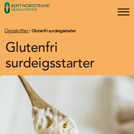
×
×
Logg inn
Søk
Bli medlem
Oppskrifter
/
Glutenfri surdeigsstarter
Glutenfri
Oppskrifter
surdeigsstarter
Artikler
Kurs og Foredrag
Bøker