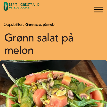
×
×
Logg inn
Søk
Bli medlem
Oppskrifter
/
Grønn salat på melon
Grønn salat på
Oppskrifter
melon
Artikler
Kurs og Foredrag
Bøker