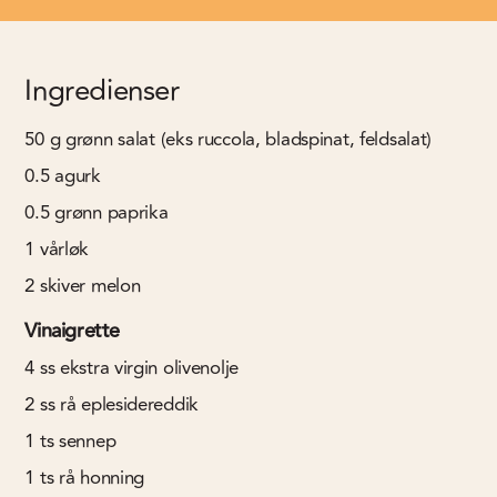
Ingredienser
50
g
grønn salat (eks ruccola, bladspinat, feldsalat)
0.5
agurk
0.5
grønn paprika
1
vårløk
2
skiver melon
Vinaigrette
4
ss
ekstra virgin olivenolje
2
ss
rå eplesidereddik
1
ts
sennep
1
ts
rå honning