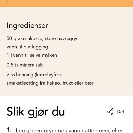
Ingredienser
50
g
øko ukokte, store havregryn
vann til bløtlegging
1
l
vann til selve mylken
0.5
ts
mineralsalt
2
ss
honning (kan sløyfes)
smakstilsetting fra kakao, frukt eller bær
Slik gjør du
Del
1.
Legg havregrynene i vann natten over, eller