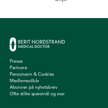
Presse
Partnere
Personvern & Cookies
Medlemsvilkår
Abonner på nyhetsbrev
Ofte stilte spørsmål og svar