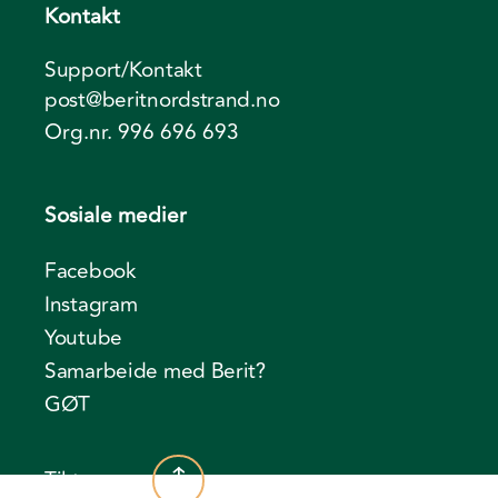
Kontakt
Support/Kontakt
post@beritnordstrand.no
Org.nr. 996 696 693
Sosiale medier
Facebook
Instagram
Youtube
Samarbeide med Berit?
GØT
Til toppen