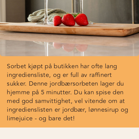
Sorbet kjøpt på butikken har ofte lang
ingrediensliste, og er full av raffinert
sukker. Denne jordbærsorbeten lager du
hjemme på 5 minutter. Du kan spise den
med god samvittighet, vel vitende om at
ingredienslisten er jordbær, lønnesirup og
limejuice - og bare det!