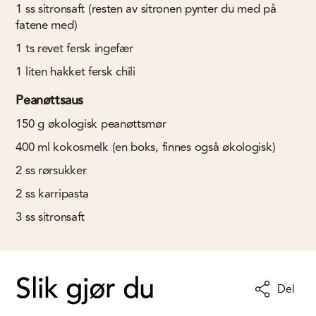
1
ss
sitronsaft (resten av sitronen pynter du med på
fatene med)
1
ts
revet fersk ingefær
1
liten hakket fersk chili
Peanøttsaus
150
g
økologisk peanøttsmør
400
ml
kokosmelk (en boks, finnes også økologisk)
2
ss
rørsukker
2
ss
karripasta
3
ss
sitronsaft
Slik gjør du
Del