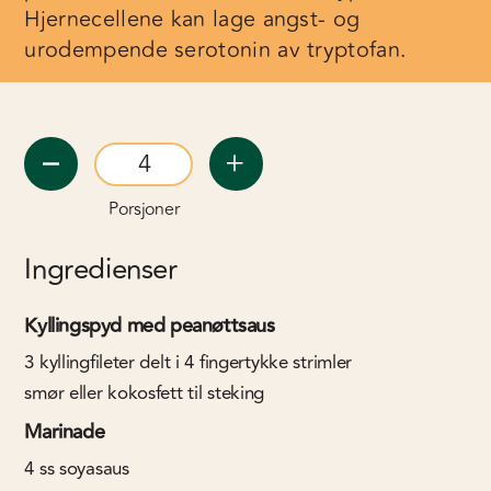
Hjernecellene kan lage angst- og
urodempende serotonin av tryptofan.
Porsjoner
Ingredienser
Kyllingspyd med peanøttsaus
3
kyllingfileter delt i 4 fingertykke strimler
smør eller kokosfett til steking
Marinade
4
ss
soyasaus