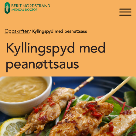
×
×
Logg inn
Søk
Bli medlem
Oppskrifter
/
Kyllingspyd med peanøttsaus
Kyllingspyd med
Oppskrifter
peanøttsaus
Artikler
Kurs og Foredrag
Bøker