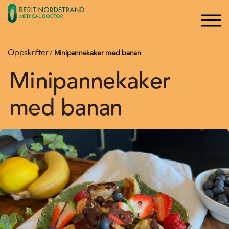
×
×
Logg inn
Søk
Bli medlem
Oppskrifter
/
Minipannekaker med banan
Minipannekaker
Oppskrifter
med banan
Artikler
Kurs og Foredrag
Bøker