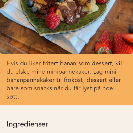
Hvis du liker fritert banan som dessert, vil
du elske mine minipannekaker. Lag mini
bananpannekaker til frokost, dessert eller
bare som snacks når du får lyst på noe
søtt.
Ingredienser