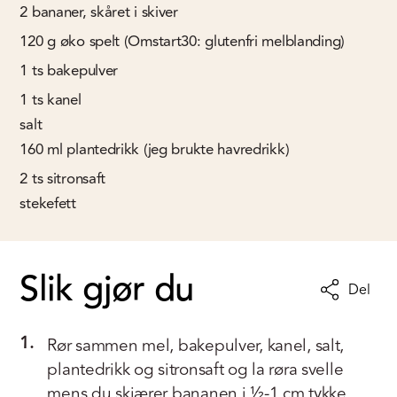
2
bananer, skåret i skiver
120
g
øko spelt (Omstart30: glutenfri melblanding)
1
ts
bakepulver
1
ts
kanel
salt
160
ml
plantedrikk (jeg brukte havredrikk)
2
ts
sitronsaft
stekefett
Slik gjør du
Del
1.
Rør sammen mel, bakepulver, kanel, salt,
plantedrikk og sitronsaft og la røra svelle
mens du skjærer bananen i ½-1 cm tykke