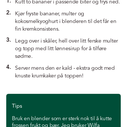
1.
Kutt to bananer i passende biter og frys ned.
2.
Kjør fryste bananer, multer og
kokosmelkyoghurt i blenderen til det får en
fin kremkonsistens.
3.
Legg over i skåler, hell over litt ferske multer
og topp med litt lønnesirup for å tilføre
sødme.
4.
Server mens den er kald - ekstra godt med
knuste krumkaker på toppen!
Tips
Bruk en blender som er sterk nok til å kutte
frossen frukt og bær. Jeg bruker Wilfa