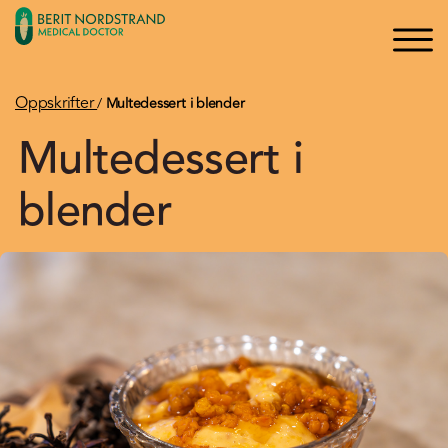
×
×
Logg inn
Søk
Bli medlem
Oppskrifter
/
Multedessert i blender
Multedessert i
Oppskrifter
blender
Artikler
Kurs og Foredrag
Bøker