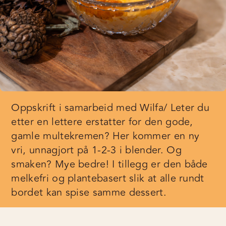
Oppskrift i samarbeid med Wilfa/ Leter du
etter en lettere erstatter for den gode,
gamle multekremen? Her kommer en ny
vri, unnagjort på 1-2-3 i blender. Og
smaken? Mye bedre! I tillegg er den både
melkefri og plantebasert slik at alle rundt
bordet kan spise samme dessert.