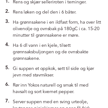
1.
Rens og skjær selleriroten i terninger.
2.
Rens løken og del den i 6 båter.
3.
Ha grønnsakene i en ildfast form, ha over litt
olivenolje og ovnsbak på 180gC i ca. 15-20
minutter til grønnsakene er møre.
4.
Ha 6 dl vann i en kjele, tilsett
grønnsaksbuljongen og de ovnsbakte
grønnsakene.
5.
Gi suppen et oppkok, sett til side og kjør
jevn med stavmikser.
6.
Rør inn Yokos naturell og smak til med
havsalt og sort kvernet pepper.
7.
Server suppen med en sving urteolje,