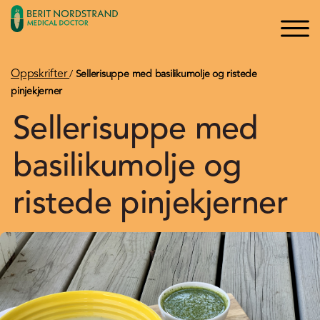
×
×
Logg inn
Søk
Bli medlem
Oppskrifter
/
Sellerisuppe med basilikumolje og ristede
pinjekjerner
Sellerisuppe med
Oppskrifter
basilikumolje og
Artikler
ristede pinjekjerner
Kurs og Foredrag
Bøker