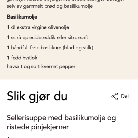
selv av gammelt brød og basilikumolje
Basilikumolje
1
dl
ekstra virgine olivenolje
1
ss
rå eplecidereddik eller sitronsaft
1
håndfull
frisk basilikum (blad og stilk)
1
fedd
hvitløk
havsalt og sort kvernet pepper
Slik gjør du
Del
Sellerisuppe med basilikumolje og
ristede pinjekjerner