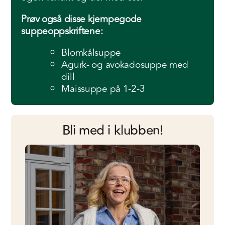
Prøv også disse kjempegode
suppeoppskriftene:
Blomkålsuppe
Agurk- og avokadosuppe med
dill
Maissuppe på 1-2-3
Bli med i klubben!