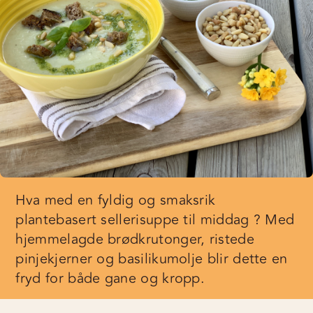
Hva med en fyldig og smaksrik
plantebasert sellerisuppe til middag ? Med
hjemmelagde brødkrutonger, ristede
pinjekjerner og basilikumolje blir dette en
fryd for både gane og kropp.