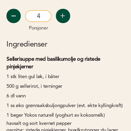
Porsjoner
Ingredienser
Sellerisuppe med basilikumolje og ristede
pinjekjerner
1
stk
liten gul løk, i båter
500
g
sellerirot, i terninger
6
dl
vann
1
ss
øko grønnsaksbuljongpulver (evt. ekte kyllingkraft)
1
beger
Yokos naturell (yoghurt av kokosmelk)
havsalt og sort kvernet pepper
garnityr: ristede pinjekjerner, brødkrutonger du lager