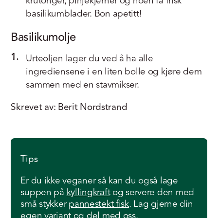
krutonger, pinjekjerner og noen få frisk
basilikumblader. Bon apetitt!
Basilikumolje
1.
Urteoljen lager du ved å ha alle
ingrediensene i en liten bolle og kjøre dem
sammen med en stavmikser.
Skrevet av: Berit Nordstrand
Tips
Er du ikke veganer så kan du også lage
suppen på
kyllingkraft
og servere den med
små stykker
pannestekt fisk
.
Lag gjerne din
egen variant og del med oss.