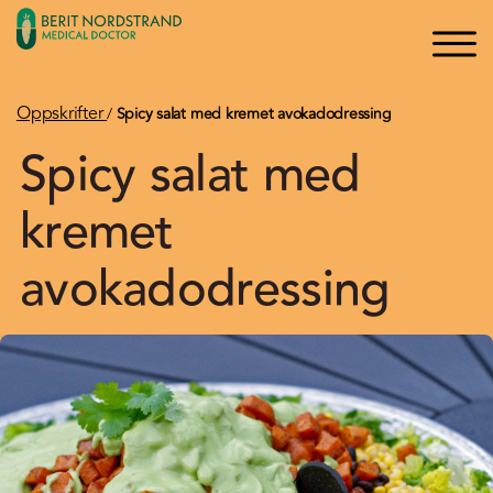
×
×
Logg inn
Søk
Bli medlem
Oppskrifter
/
Spicy salat med kremet avokadodressing
Spicy salat med
Oppskrifter
kremet
Artikler
avokadodressing
Kurs og Foredrag
Bøker