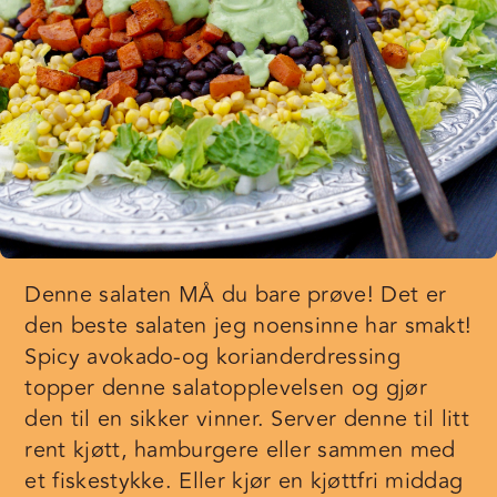
Denne salaten MÅ du bare prøve! Det er
den beste salaten jeg noensinne har smakt!
Spicy avokado-og korianderdressing
topper denne salatopplevelsen og gjør
den til en sikker vinner. Server denne til litt
rent kjøtt, hamburgere eller sammen med
et fiskestykke. Eller kjør en kjøttfri middag