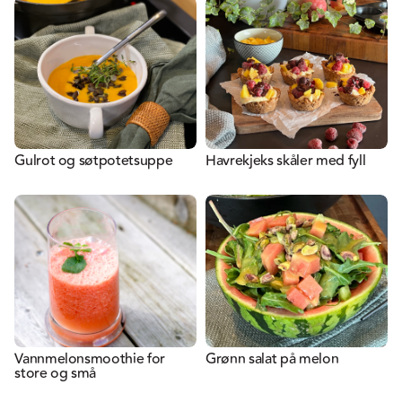
Gulrot og søtpotetsuppe
Havrekjeks skåler med fyll
Vannmelonsmoothie for
Grønn salat på melon
store og små