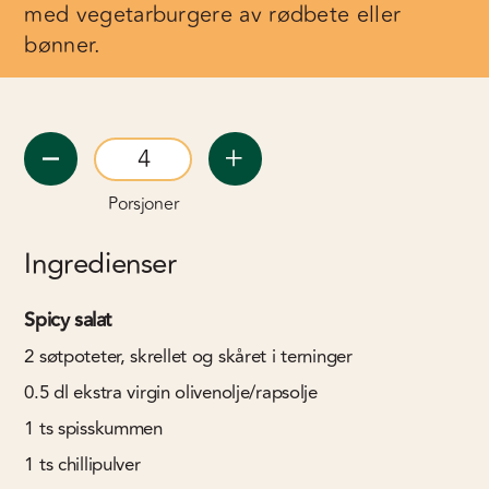
med vegetarburgere av rødbete eller
bønner.
Porsjoner
Ingredienser
Spicy salat
2
søtpoteter, skrellet og skåret i terninger
0.5
dl
ekstra virgin olivenolje/rapsolje
1
ts
spisskummen
1
ts
chillipulver