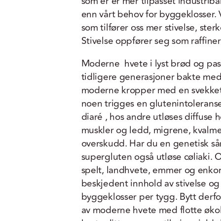
som er er mer tilpasset industrib
enn vårt behov for byggeklosser. 
som tilfører oss mer stivelse, ste
Stivelse oppfører seg som raffiner
Moderne hvete i lyst brød og past
tidligere generasjoner bakte m
moderne kropper med en svekket t
noen trigges en glutenintolerans
diaré , hos andre utløses diffuse
muskler og ledd, migrene, kvalme
overskudd. Har du en genetisk sår
supergluten også utløse cøliaki.
spelt, landhvete, emmer og enkorn
beskjedent innhold av stivelse og 
byggeklosser per tygg. Bytt derfo
av moderne hvete med flotte økolo