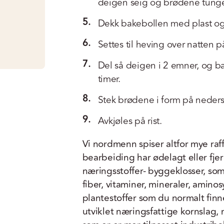
deigen seig og brødene tunge.
5.
Dekk bakebollen med plast og
6.
Settes til heving over natten 
7.
Del så deigen i 2 emner, og ba
timer.
8.
Stek brødene i form på nederst
9.
Avkjøles på rist.
Vi nordmenn spiser altfor mye raff
bearbeiding har ødelagt eller fje
næringsstoffer- byggeklosser, som
fiber, vitaminer, mineraler, aminos
plantestoffer som du normalt finner
utviklet næringsfattige kornslag,