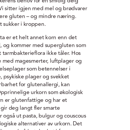
akerens behov for en smidig deig
Vi sitter igjen med mel og brødvarer
rkere gluten – og mindre næring.
t sukker i kroppen.
a er et helt annet korn enn det
ed, og kommer med supergluten som
armbakterieflora ikke tåler. Hos
e med magesmerter, luftplager og
 helseplager som betennelser i
, psykiske plager og svekket
barhet for glutenallergi, kan
 Opprinnelige urkorn som økologisk
 er glutenfattige og har et
gir deg langt fler smarte
r også ut pasta, bulgur og couscous
giske alternativer av urkorn. Det