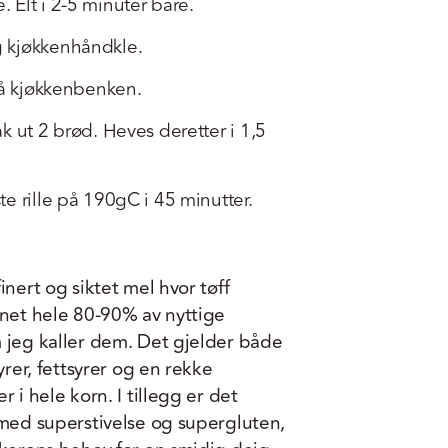
 Elt i 2-5 minuter bare.
 kjøkkenhåndkle.
på kjøkkenbenken.
k ut 2 brød. Heves deretter i 1,5
e rille på 190gC i 45 minutter.
inert og siktet mel hvor tøff
rnet hele 80-90% av nyttige
 jeg kaller dem. Det gjelder både
yrer, fettsyrer og en rekke
 i hele korn. I tillegg er det
 med superstivelse og supergluten,