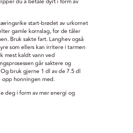
slipper du å betale dyrt i form av
næringsrike start-brødet av urkornet
lter gamle kornslag, for de tåler
nen. Bruk sakte fart. Langhev også
syre som ellers kan irritere i tarmen
k mest kaldt vann ved
ingsprosessen går saktere og
Og bruk gjerne 1 dl av de 7.5 dl
øse opp honningen med.
ke deg i form av mer energi og