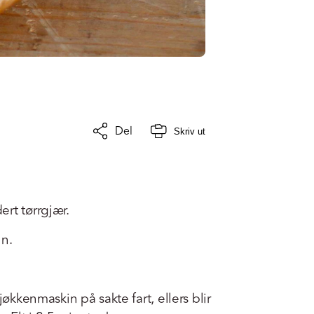
Del
Skriv ut
rt tørrgjær.
nn.
jøkkenmaskin på sakte fart, ellers blir