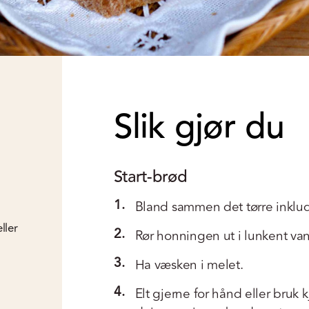
Slik gjør du
Start-brød
1.
Bland sammen det tørre inklude
ller
2.
Rør honningen ut i lunkent va
3.
Ha væsken i melet.
4.
Elt gjerne for hånd eller bruk k