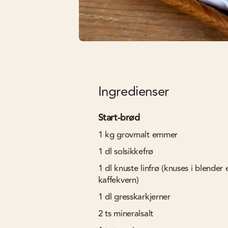
Ingredienser
Start-brød
1
kg
grovmalt emmer
1
dl
solsikkefrø
1
dl
knuste linfrø (knuses i blender e
kaffekvern)
1
dl
gresskarkjerner
2
ts
mineralsalt