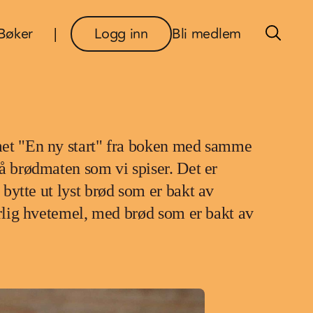
×
Bøker
Logg inn
Bli medlem
met "En ny start" fra boken med samme
å brødmaten som vi spiser. Det er
bytte ut lyst brød som er bakt av
ærlig hvetemel, med brød som er bakt av