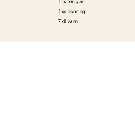
1
ts
tørrgjær
1
ss
honning
7
dl
vann