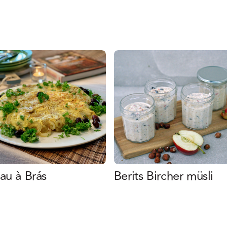
au à Brás
Berits Bircher müsli