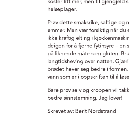
koster litt mer, men til gjengjeld 
helseplager.
Prøv dette smaksrike, saftige og 
emmer. Men vær forsiktig når du e
ikke kraftig elting i kjøkkenmaski
deigen for å fjerne fytinsyre – en 
på liknende måte som gluten. Bru
langtidsheving over natten. Gjær
brødet hever seg bedre i formen. 
vann som er i oppskriften til å l
Bare prøv selv og kroppen vil tak
bedre sinnstemning. Jeg lover!
Skrevet av: Berit Nordstrand