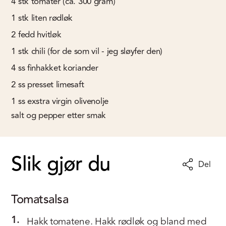
4
stk
tomater (ca. 300 gram)
1
stk
liten rødløk
2
fedd
hvitløk
1
stk
chili (for de som vil - jeg sløyfer den)
4
ss
finhakket koriander
2
ss
presset limesaft
1
ss
exstra virgin olivenolje
salt og pepper etter smak
Slik gjør du
Del
Tomatsalsa
1.
Hakk tomatene. Hakk rødløk og bland med