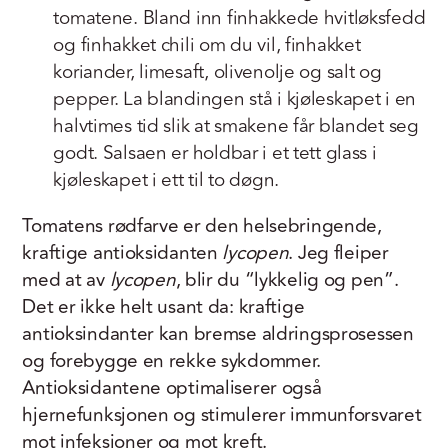
tomatene. Bland inn finhakkede hvitløksfedd
og finhakket chili om du vil, finhakket
koriander, limesaft, olivenolje og salt og
pepper. La blandingen stå i kjøleskapet i en
halvtimes tid slik at smakene får blandet seg
godt. Salsaen er holdbar i et tett glass i
kjøleskapet i ett til to døgn.
Tomatens rødfarve er den helsebringende,
kraftige antioksidanten
lycopen
. Jeg fleiper
med at av
lycopen
, blir du “lykkelig og pen”.
Det er ikke helt usant da: kraftige
antioksindanter kan bremse aldringsprosessen
og forebygge en rekke sykdommer.
Antioksidantene optimaliserer også
hjernefunksjonen og stimulerer immunforsvaret
mot infeksjoner og mot kreft.