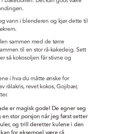
 i bakebollen. Det kan godt være
landingen.
og vann i blenderen og kjør dette til
dekrem.
llen sammen med de tørre
ammen til en stor rå-kakedeig. Sett
er så kokosoljen får stivne og
ulene i hva du måtte ønske for
 rålakris, revet kokos, Gojibær,
ter.
lade er magisk gode! De egner seg
g en stor porsjon når jeg først setter
uler, og trill deretter kulene i den
t kan for eksempel være rå