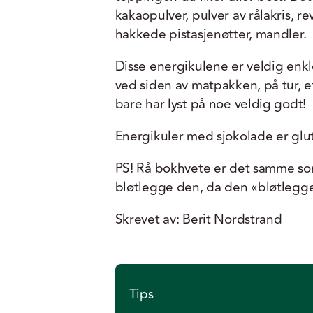
kakaopulver, pulver av rålakris, re
hakkede pistasjenøtter, mandler.
Disse energikulene er veldig enkl
ved siden av matpakken, på tur, et
bare har lyst på noe veldig godt!
Energikuler med sjokolade er glut
PS! Rå bokhvete er det samme som
bløtlegge den, da den «bløtlegges
Skrevet av: Berit Nordstrand
Tips