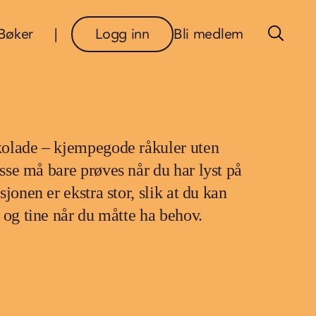
×
Bøker
Logg inn
Bli medlem
kolade – kjempegode råkuler uten
sse må bare prøves når du har lyst på
jonen er ekstra stor, slik at du kan
 og tine når du måtte ha behov.