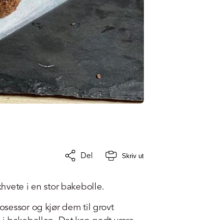
Del
Skriv ut
hvete i en stor bakebolle.
sessor og kjør dem til grovt