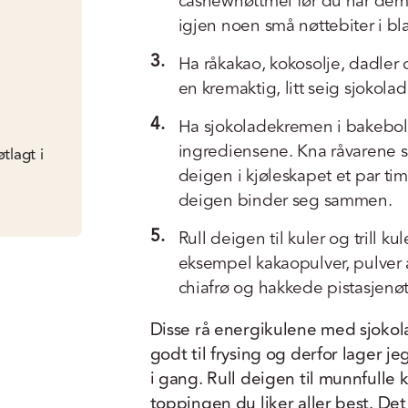
cashewnøttmel før du har dem
igjen noen små nøttebiter i b
3.
Ha råkakao, kokosolje, dadler 
en kremaktig, litt seig sjokola
4.
Ha sjokoladekremen i bakebo
ingrediensene. Kna råvarene s
tlagt i
deigen i kjøleskapet et par tim
deigen binder seg sammen.
5.
Rull deigen til kuler og trill k
eksempel kakaopulver, pulver av
chiafrø og hakkede pistasjenøt
Disse rå energikulene med sjoko
godt til frysing og derfor lager je
i gang. Rull deigen til munnfulle k
toppingen du liker aller best. De