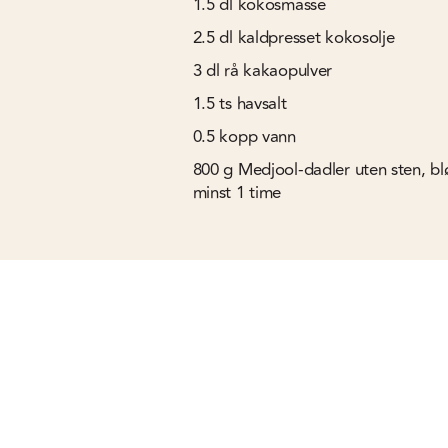
1.5
dl
kokosmasse
2.5
dl
kaldpresset kokosolje
3
dl
rå kakaopulver
1.5
ts
havsalt
0.5
kopp
vann
800
g
Medjool-dadler uten sten, blø
minst 1 time