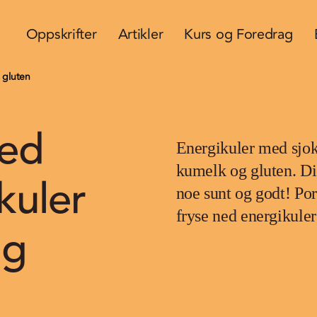
Oppskrifter
Artikler
Kurs og Foredrag
 gluten
med
Energikuler med sjo
kumelk og gluten. Di
kuler
noe sunt og godt! Pors
fryse ned energikuler
og