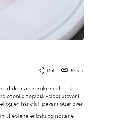
Del
Skriv ut
hold det næringsrike skallet på.
rne et enkelt epleskivelag) utover i
el og en håndfull pekannøtter over.
n til eplene er bakt og nøttene