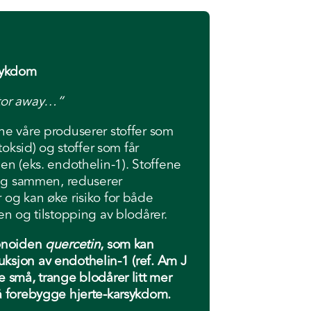
sykdom
ctor away…”
ne våre produserer stoffer som
toksid) og stoffer som får
en (eks. endothelin-1). Stoffene
seg sammen, reduserer
og kan øke risiko for både
en og tilstopping av blodårer.
vonoiden
quercetin
, som kan
sjon av endothelin-1 (ref. Am J
 små, trange blodårer litt mer
å forebygge hjerte-karsykdom.