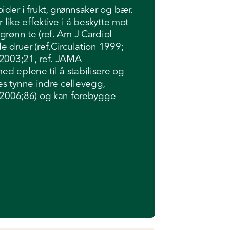
oider i frukt, grønnsaker og bær.
r like effektive i å beskytte mot
grønn te (ref. Am J Cardiol
e druer (ref.Circulation 1999;
 2003;21, ref. JAMA
d eplene til å stabilisere og
es tynne indre cellevegg,
c 2006;86) og kan forebygge