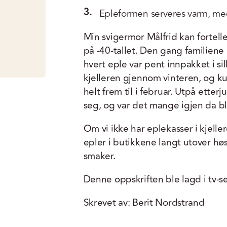
3.
Epleformen serveres varm, med
Min svigermor Målfrid kan fortell
på -40-tallet. Den gang familiene 
hvert eple var pent innpakket i si
kjelleren gjennom vinteren, og 
helt frem til i februar. Utpå ette
seg, og var det mange igjen da bl
Om vi ikke har eplekasser i kjelle
epler i butikkene langt utover hø
smaker.
Denne oppskriften ble lagd i tv-se
Skrevet av: Berit Nordstrand