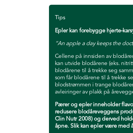
Tips
Epler kan forebygge hjerte-kar
“An apple a day keeps the do
Cellene på innsiden av blodåre
kan utvide blodårene (eks. nitrit
blodårene til å trekke seg samm
som får blodårene til å trekke 
blodstrømmen i trange blodårer 
avleiringer av plakk på årevegg
Pærer og epler inneholder fla
redusere blodåreveggens produk
Clin Nutr 2008) og derved holde
åpne. Slik kan epler være med 