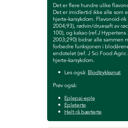
Det er flere hundre ulike flavon
Det er imidlertid ikke alle som e
hjerte-karsykdom. Flavonoid-rik 
2004;93), rødvin/druesaft av rød
100), og kakao (ref.J Hypertens
2003;290) bidrar alle sammen me
forbedre funksjonen i blodåren
endotelet (ref. J Sci Food Agri
hjerte-karsykdom.
Les også:
Blodtrykksmat
Prøv også:
Eplepai-eple
Epleterte
Helt rå bærterte