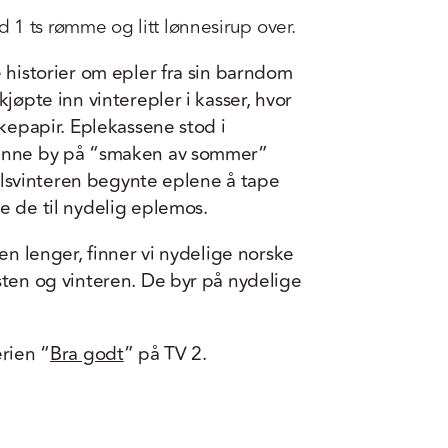
 1 ts rømme og litt lønnesirup over.
e historier om epler fra sin barndom
kjøpte inn vinterepler i kasser, hvor
lkepapir. Eplekassene stod i
kunne by på “smaken av sommer”
rjulsvinteren begynte eplene å tape
e de til nydelig eplemos.
ren lenger, finner vi nydelige norske
sten og vinteren. De byr på nydelige
rien “
Bra godt
” på TV 2.