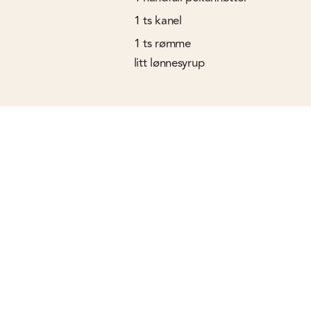
1
ts
kanel
1
ts
rømme
litt lønnesyrup