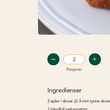
Porsjoner
Ingredienser
2
epler i skiver (2-3 mm tynne skive
1
håndfull pekannøtter