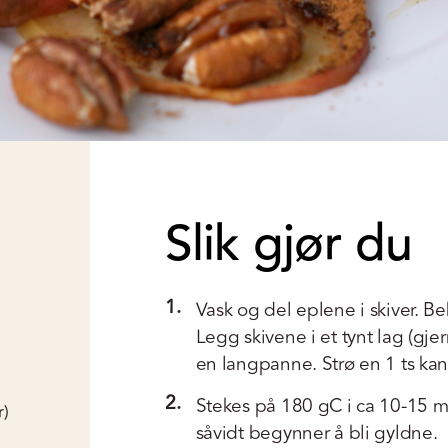
Slik gjør du
1.
Vask og del eplene i skiver. Be
Legg skivene i et tynt lag (gje
en langpanne. Strø en 1 ts kan
2.
Stekes på 180 gC i ca 10-15 mi
r)
såvidt begynner å bli gyldne.