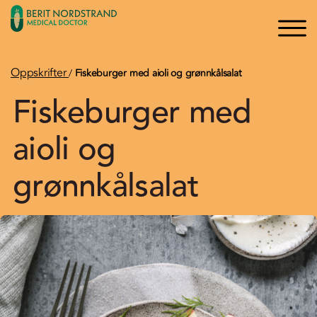
×
×
Logg inn
Søk
Bli medlem
Oppskrifter
/
Fiskeburger med aioli og grønnkålsalat
Fiskeburger med
Oppskrifter
aioli og
Artikler
grønnkålsalat
Kurs og Foredrag
Bøker