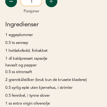
Porsjoner
Ingredienser
1
eggeplommer
0.5
ts
sennep
1
hvitløksfedd, finhakket
1
dl
kaldpresset rapsolje
havsalt og pepper
0.5
ss
sitronsaft
2
grønnkålstilker (bruk kun de krusete bladene)
0.5
syrlig eple uten kjernehus, i strimler
0.5
fennikel, i tynne skiver
1
ss
extra virgin olivenolje