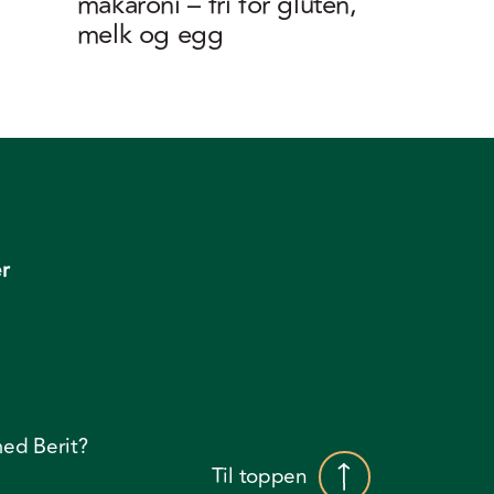
makaroni – fri for gluten,
melk og egg
r
ed Berit?
Til toppen