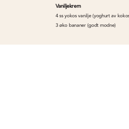
Vaniljekrem
4
ss
yokos vanilje (yoghurt av koko
3
øko bananer (godt modne)