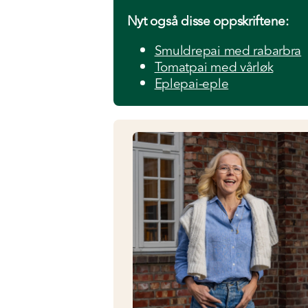
Nyt også disse oppskriftene:
Smuldrepai med rabarbra
Tomatpai med vårløk
Eplepai-eple