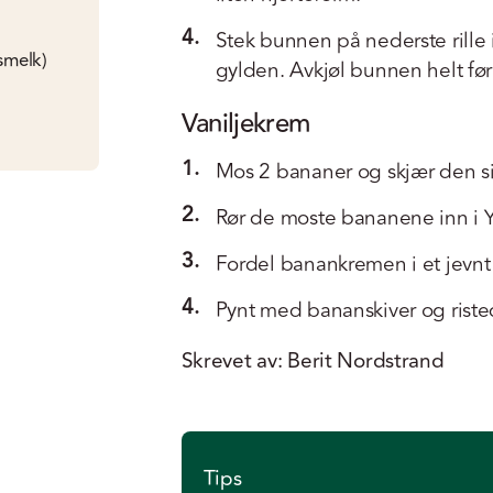
4.
Stek bunnen på nederste rille i 
smelk)
gylden. Avkjøl bunnen helt fø
Vaniljekrem
1.
Mos 2 bananer og skjær den sist
2.
Rør de moste bananene inn i Y
3.
Fordel banankremen i et jevnt
4.
Pynt med bananskiver og riste
Skrevet av: Berit Nordstrand
Tips