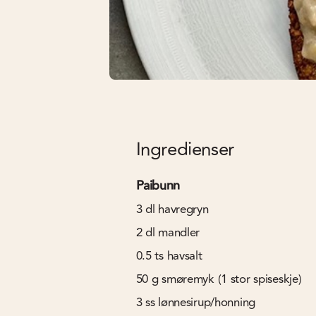
Ingredienser
Paibunn
3
dl
havregryn
2
dl
mandler
0.5
ts
havsalt
50
g
smøremyk (1 stor spiseskje)
3
ss
lønnesirup/honning