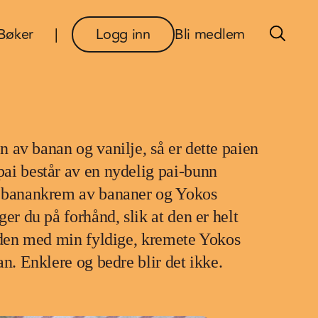
×
Bøker
Logg inn
Bli medlem
 av banan og vanilje, så er dette paien
ai består av en nydelig pai-bunn
g banankrem av bananer og Yokos
er du på forhånd, slik at den er helt
r den med min fyldige, kremete Yokos
an. Enklere og bedre blir det ikke.