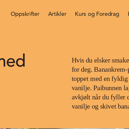
Oppskrifter
Artikler
Kurs og Foredrag
 med
Hvis du elsker smaken
for deg. Banankrem-p
toppet med en fyldi
vanilje. Paibunnen lag
avkjølt når du fylle
vanilje og skivet ban