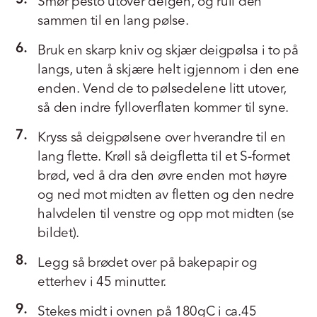
Smør pesto utover deigen, og rull den
sammen til en lang pølse.
6.
Bruk en skarp kniv og skjær deigpølsa i to på
langs, uten å skjære helt igjennom i den ene
enden. Vend de to pølsedelene litt utover,
så den indre fylloverflaten kommer til syne.
7.
Kryss så deigpølsene over hverandre til en
lang flette. Krøll så deigfletta til et S-formet
brød, ved å dra den øvre enden mot høyre
og ned mot midten av fletten og den nedre
halvdelen til venstre og opp mot midten (se
bildet).
8.
Legg så brødet over på bakepapir og
etterhev i 45 minutter.
9.
Stekes midt i ovnen på 180gC i ca.45