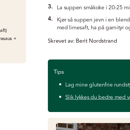
3.
La suppen småkoke i 20-25 min
4.
Kjør så suppen jevn i en blend
med limesaft, ha på garnityr o
aft)
oyasaus +
Skrevet av: Berit Nordstrand
Tips
Lag mine glutenfrie rundst
Slik lykkes du bedre med v