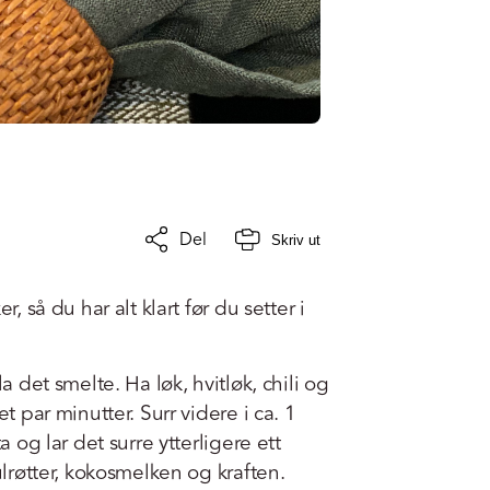
Del
Skriv ut
r, så du har alt klart før du setter i
la det smelte. Ha løk, hvitløk, chili og
et par minutter. Surr videre i ca. 1
a og lar det surre ytterligere ett
gulrøtter, kokosmelken og kraften.