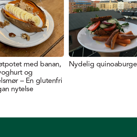
øtpotet med banan,
Nydelig quinoaburge
yoghurt og
smør – En glutenfri
an nytelse