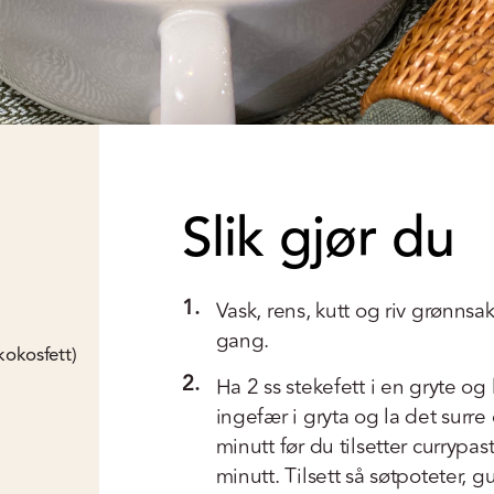
Slik gjør du
1.
Vask, rens, kutt og riv grønnsake
gang.
kokosfett)
2.
Ha 2 ss stekefett i en gryte og 
ingefær i gryta og la det surre 
minutt før du tilsetter currypast
minutt. Tilsett så søtpoteter, 