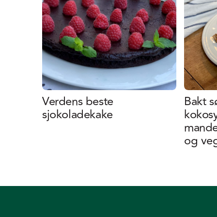
Verdens beste
Bakt s
sjokoladekake
kokos
mandel
og veg