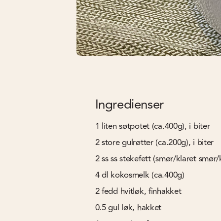
Ingredienser
1
liten
søtpotet (ca.400g), i biter
2
store gulrøtter (ca.200g), i biter
2
ss
ss stekefett (smør/klaret smør/
4
dl
kokosmelk (ca.400g)
2
fedd
hvitløk, finhakket
0.5
gul løk, hakket