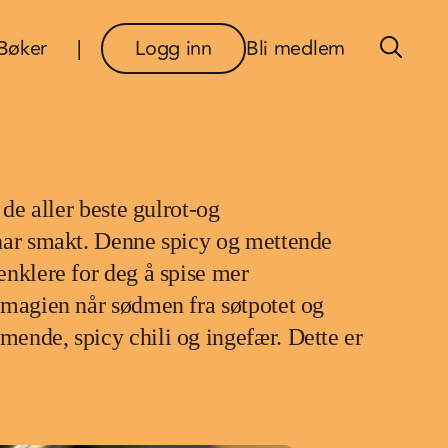
×
Bøker
Logg inn
Bli medlem
 de aller beste gulrot-og
har smakt. Denne spicy og mettende
enklere for deg å spise mer
 magien når sødmen fra søtpotet og
ende, spicy chili og ingefær. Dette er