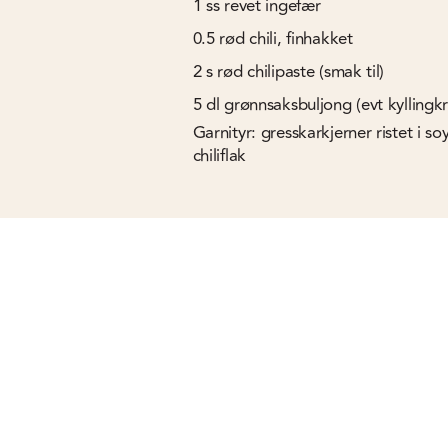
1
ss
revet ingefær
0.5
rød chili, finhakket
2
s
rød chilipaste (smak til)
5
dl
grønnsaksbuljong (evt kyllingkr
Garnityr: gresskarkjerner ristet i s
chiliflak