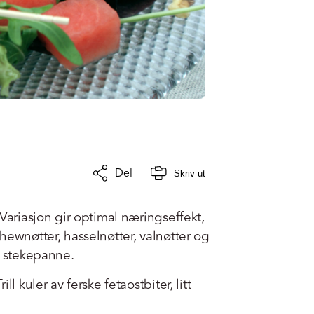
Del
Skriv ut
Variasjon gir optimal næringseffekt,
hewnøtter, hasselnøtter, valnøtter og
n stekepanne.
l kuler av ferske fetaostbiter, litt