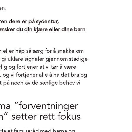
en.
nten dere er på sydentur,
ønsker du din kjære eller dine barn
 eller håp så sørg for å snakke om
g gi uklare signaler gjennom stadige
lig og fortjener at vi tør å være
og vi fortjener alle å ha det bra og
tt på noen av de særlige behov vi
ma “forventninger
n” setter rett fokus
” Ha et familieråd med barna og