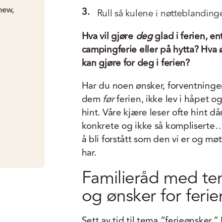
shew,
3.
Rull så kulene i nøtteblanding
Hva vil gjøre
deg
glad i ferien, e
campingferie eller på hytta? Hva 
kan gjøre for deg i ferien?
Har du noen ønsker, forventninger
dem
før
ferien, ikke lev i håpet o
hint. Våre kjære leser ofte hint dår
konkrete og ikke så kompliserte… 
å bli forstått som den vi er og mø
har.
Familieråd med te
og ønsker for ferie
Sett av tid til tema “ferieønsker.