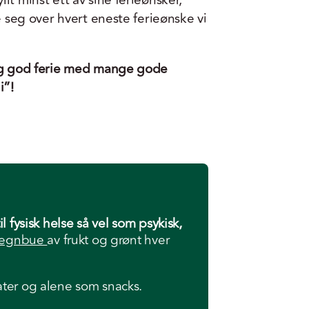
lt minst ett av sine ferieønsker,
de seg over hvert eneste ferieønske vi
lig god ferie med mange gode
i”!
l fysisk helse så vel som psykisk,
 regnbue
av frukt og grønt hver
ater og alene som snacks.