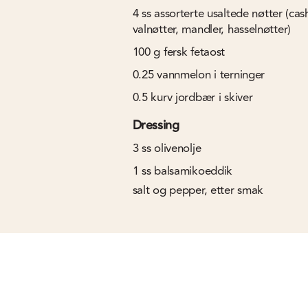
4
ss
assorterte usaltede nøtter (ca
valnøtter, mandler, hasselnøtter)
100
g
fersk fetaost
0.25
vannmelon i terninger
0.5
kurv jordbær i skiver
Dressing
3
ss
olivenolje
1
ss
balsamikoeddik
salt og pepper, etter smak