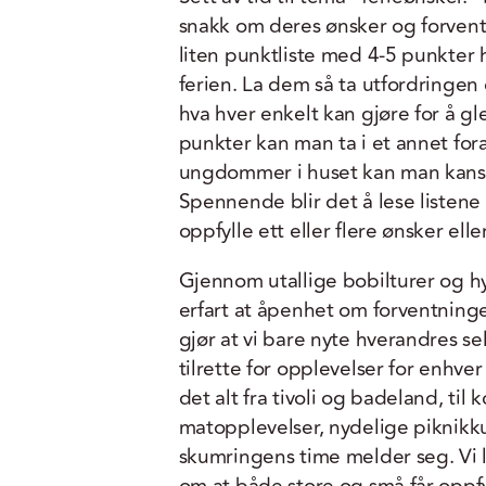
snakk om deres ønsker og forvent
liten punktliste med 4-5 punkter 
ferien. La dem så ta utfordringe
hva hver enkelt kan gjøre for å gl
punkter kan man ta i et annet for
ungdommer i huset kan man kans
Spennende blir det å lese listen
oppfylle ett eller flere ønsker elle
Gjennom utallige bobilturer og hy
erfart at åpenhet om forventninger
gjør at vi bare nyte hverandres s
tilrette for opplevelser for enhver
det alt fra tivoli og badeland, til k
matopplevelser, nydelige piknikku
skumringens time melder seg. Vi 