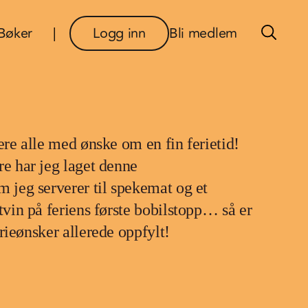
×
Bøker
Logg inn
Bli medlem
dere alle med ønske om en fin ferietid!
re har jeg laget denne
m jeg serverer til spekemat og et
itvin på feriens første bobilstopp… så er
erieønsker allerede oppfylt!