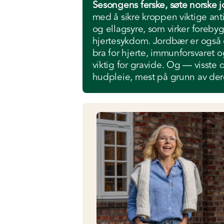
Sesongens ferske, søte norske 
med å sikre kroppen viktige ant
og ellagsyre, som virker foreb
hjertesykdom. Jordbær er også e
bra for hjerte, immunforsvaret o
viktig for gravide. Og — visste 
hudpleie, mest på grunn av de