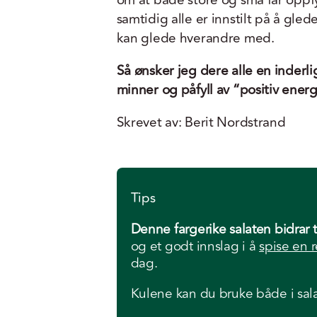
om at både store og små får oppfyl
samtidig alle er innstilt på å gle
kan glede hverandre med.
Så ønsker jeg dere alle en inder
minner og påfyll av “positiv energ
Skrevet av: Berit Nordstrand
Tips
Denne fargerike salaten bidrar ti
og et godt innslag i å
spise en
dag.
Kulene kan du bruke både i sal