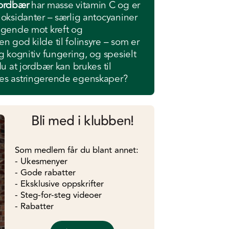
jordbær
har masse vitamin C og er
ioksidanter – særlig antocyaniner
yggende mot kreft og
n god kilde til folinsyre – som er
g kognitiv fungering, og spesielt
du at jordbær kan brukes til
res astringerende egenskaper?
Bli med i klubben!
Som medlem får du blant annet:
- Ukesmenyer
- Gode rabatter
- Eksklusive oppskrifter
- Steg-for-steg videoer
- Rabatter