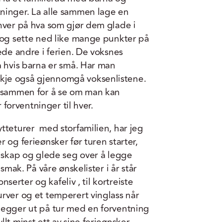
ninger. La alle sammen lage en
hver på hva som gjør dem glade i
n og sette ned like mange punkter på
ede andre i ferien. De voksnes
a hvis barna er små. Har man
kje også gjennomgå voksenlistene.
e sammen for å se om man kan
r forventninger til hver.
tteturer med storfamilien, har jeg
 og ferieønsker før turen starter,
elskap og glede seg over å legge
 smak. På våre ønskelister i år står
onserter og kafeliv , til kortreiste
rver og et temperert vinglass når
legger ut på tur med en forventning