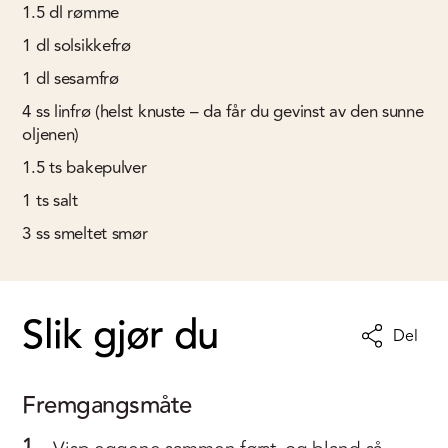
1.5
dl
rømme
1
dl
solsikkefrø
1
dl
sesamfrø
4
ss
linfrø (helst knuste – da får du gevinst av den sunne
oljenen)
1.5
ts
bakepulver
1
ts
salt
3
ss
smeltet smør
Slik gjør du
Del
Fremgangsmåte
1.