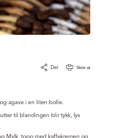
Del
Skriv ut
g agave i en liten bolle.
ter til blandingen blir tykk, lys
r og Mylk, topp med kaffekremen og