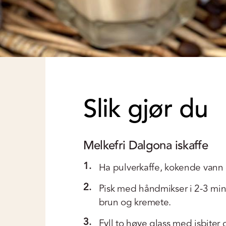
Slik gjør du
Melkefri Dalgona iskaffe
1.
Ha pulverkaffe, kokende vann o
2.
Pisk med håndmikser i 2-3 minut
brun og kremete.
3.
Fyll to høye glass med isbite