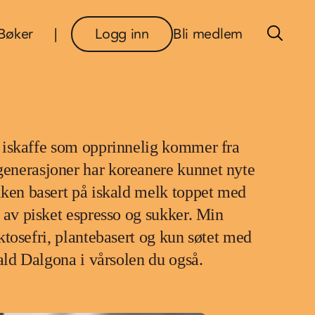
×
Bøker
Logg inn
Bli medlem
 iskaffe som opprinnelig kommer fra
enerasjoner har koreanere kunnet nyte
kken basert på iskald melk toppet med
 av pisket espresso og sukker. Min
ktosefri, plantebasert og kun søtet med
kald Dalgona i vårsolen du også.