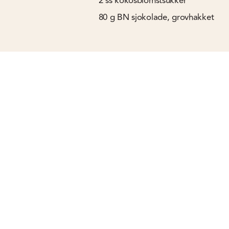
2
ss
kokosblomstsukker
80
g
BN sjokolade, grovhakket