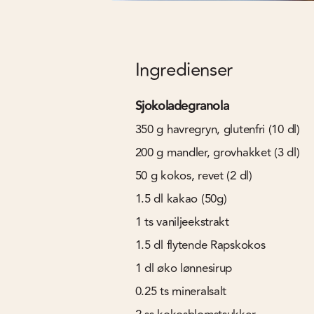
Ingredienser
Sjokoladegranola
350
g
havregryn, glutenfri (10 dl)
200
g
mandler, grovhakket (3 dl)
50
g
kokos, revet (2 dl)
1.5
dl
kakao (50g)
1
ts
vaniljeekstrakt
1.5
dl
flytende Rapskokos
1
dl
øko lønnesirup
0.25
ts
mineralsalt