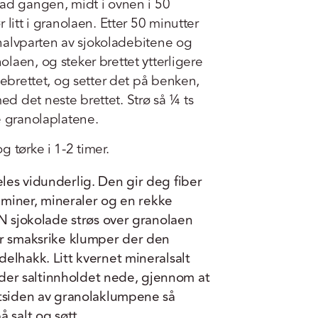
 ad gangen, midt i ovnen i 50
 litt i granolaen. Etter 50 minutter
r halvparten av sjokoladebitene og
laen, og steker brettet ytterligere
kebrettet, og setter det på benken,
d det neste brettet. Strø så ¼ ts
e granolaplatene.
 tørke i 1-2 timer.
les vidunderlig. Den gir deg fiber
taminer, mineraler og en rekke
BN sjokolade strøs over granolaen
er smaksrike klumper der den
elhakk. Litt kvernet mineralsalt
older saltinnholdet nede, gjennom at
utsiden av granolaklumpene så
 salt og søtt.