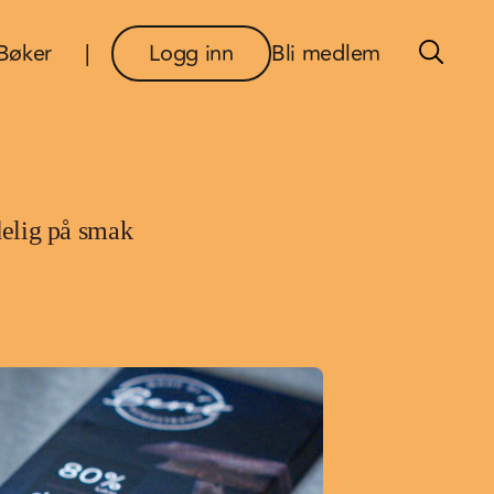
×
Bøker
Logg inn
Bli medlem
delig på smak