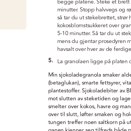
begge platene. Steke et brett
minutter. Stopp halvvegs og rør
så tar du ut stekebrettet, strø
kokosblomstsukkeret over grano
5-10 minutter. Så tar du ut ste
mens du gjentar prosedyren me
havsalt over hver av de ferdig
5.
La granolaen ligge på platen og
Min sjokoladegranola smaker alde
(betaglukan), smarte fettsyrer, vi
plantestoffer. Sjokoladebiter av 
mot slutten av steketiden og lag
smelter over kokos, havre og mand
over til slutt, løfter smaken og h
tungen treffer noen saltkorn på 
ganen kjenner seg tilfreds både på