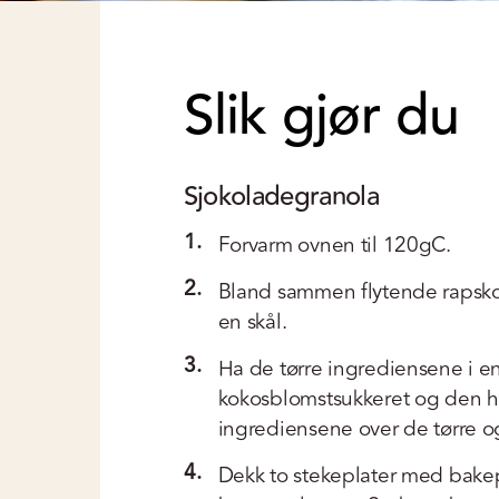
Slik gjør du
Sjokoladegranola
1.
Forvarm ovnen til 120gC.
2.
Bland sammen flytende rapskok
en skål.
3.
Ha de tørre ingrediensene i en 
kokosblomstsukkeret og den ha
ingrediensene over de tørre o
4.
Dekk to stekeplater med bakep