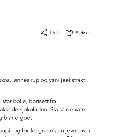
Del
Skriv ut
os, lønnesirup og vaniljeekstrakt i
stor bolle, bortsett fra
kkede sjokoladen. Slå så de våte
g bland godt.
apir og fordel granolaen jevnt over