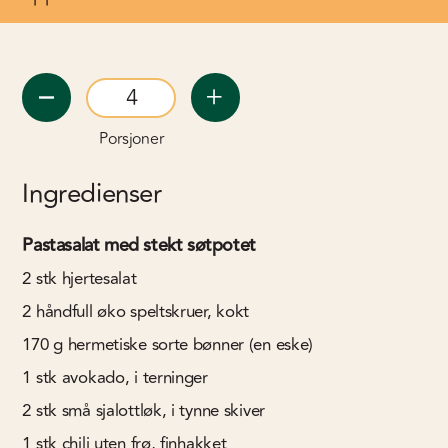
Porsjoner
Ingredienser
Pastasalat med stekt søtpotet
2
stk
hjertesalat
2
håndfull
øko speltskruer, kokt
170
g
hermetiske sorte bønner (en eske)
1
stk
avokado, i terninger
2
stk
små sjalottløk, i tynne skiver
1
stk
chili uten frø, finhakket