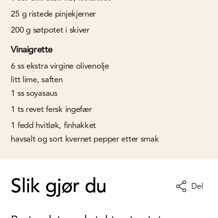
25
g
ristede pinjekjerner
200
g
søtpotet i skiver
Vinaigrette
6
ss
ekstra virgine olivenolje
litt lime, saften
1
ss
soyasaus
1
ts
revet fersk ingefær
1
fedd
hvitløk, finhakket
havsalt og sort kvernet pepper etter smak
Slik gjør du
Del