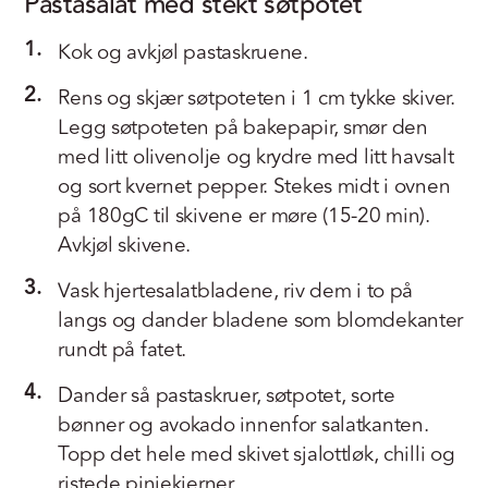
Pastasalat med stekt søtpotet
1.
Kok og avkjøl pastaskruene.
2.
Rens og skjær søtpoteten i 1 cm tykke skiver.
Legg søtpoteten på bakepapir, smør den
med litt olivenolje og krydre med litt havsalt
og sort kvernet pepper. Stekes midt i ovnen
på 180gC til skivene er møre (15-20 min).
Avkjøl skivene.
3.
Vask hjertesalatbladene, riv dem i to på
langs og dander bladene som blomdekanter
rundt på fatet.
4.
Dander så pastaskruer, søtpotet, sorte
bønner og avokado innenfor salatkanten.
Topp det hele med skivet sjalottløk, chilli og
ristede pinjekjerner.