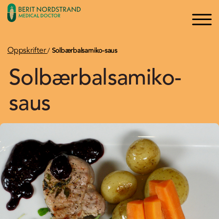
×
×
Logg inn
Søk
Bli medlem
Oppskrifter
/
Solbærbalsamiko-saus
Solbærbalsamiko-
Oppskrifter
saus
Artikler
Kurs og Foredrag
Bøker