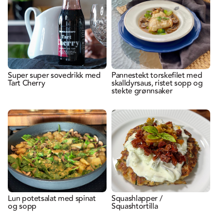
Super super sovedrikk med
Pannestekt torskefilet med
Tart Cherry
skalldyrsaus, ristet sopp og
stekte grønnsaker
Lun potetsalat med spinat
Squashlapper /
og sopp
Squashtortilla