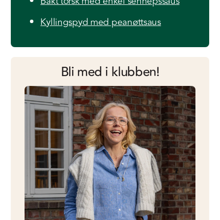
Bakt torsk med enkel sennepssaus
Kyllingspyd med peanøttsaus
Bli med i klubben!