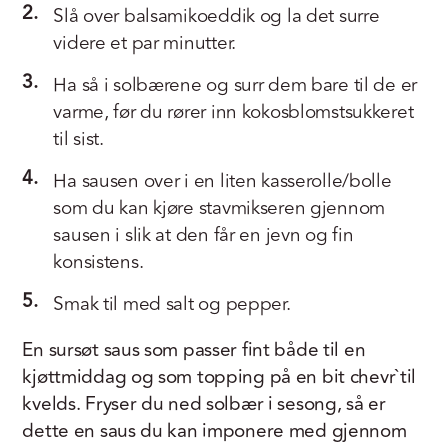
2.
Slå over balsamikoeddik og la det surre
videre et par minutter.
3.
Ha så i solbærene og surr dem bare til de er
varme, før du rører inn kokosblomstsukkeret
til sist.
4.
Ha sausen over i en liten kasserolle/bolle
som du kan kjøre stavmikseren gjennom
sausen i slik at den får en jevn og fin
konsistens.
5.
Smak til med salt og pepper.
En sursøt saus som passer fint både til en
kjøttmiddag og som topping på en bit chevr`til
kvelds. Fryser du ned solbær i sesong, så er
dette en saus du kan imponere med gjennom