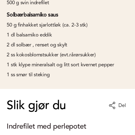
500
g
svin indrefilet
Solbærbalsamiko saus
50
g
finhakket sjarlottløk (ca. 2-3 stk)
1
dl
balsamiko eddik
2
dl
solbær , renset og skylt
2
ss
kokosblomstsukker (evt.rårørsukker)
1
stk
klype mineralsalt og litt sort kvernet pepper
1
ss
smør til steking
Slik gjør du
Del
Indrefilet med perlepotet