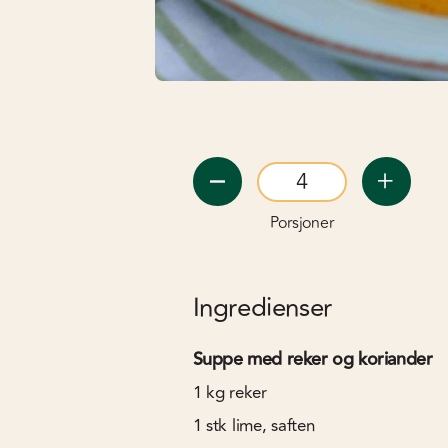
Porsjoner
Ingredienser
Suppe med reker og koriander
1
kg
reker
1
stk
lime, saften