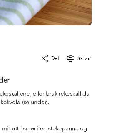
Del
Skriv ut
der
ekeskallene, eller bruk rekeskall du
rekekveld (se under).
i 1 minutt i smør i en stekepanne og