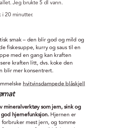
let. Jeg brukte 5 dl vann.
 i 20 minutter.
istisk smak – den blir god og mild og
e fiskesuppe, kurry og saus til en
 suppe med en gang kan kraften
ere kraften litt, dvs. koke den
en blir mer konsentrert.
himmelske
hvitvinsdampede blåskjell
jømat
av mineralverktøy som jern, sink og
 god hjernefunksjon.
Hjernen er
m forbruker mest jern, og tomme