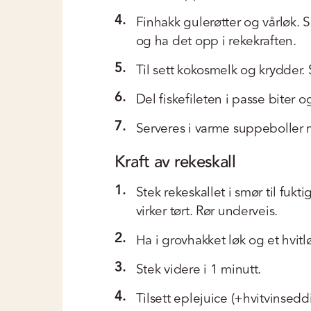
4.
Finhakk gulerøtter og vårløk. S
og ha det opp i rekekraften.
5.
Til sett kokosmelk og krydder.
6.
Del fiskefileten i passe biter o
7.
Serveres i varme suppeboller m
Kraft av rekeskall
1.
Stek rekeskallet i smør til fuk
virker tørt. Rør underveis.
2.
Ha i grovhakket løk og et hvitlø
3.
Stek videre i 1 minutt.
4.
Tilsett eplejuice (+hvitvinseddi