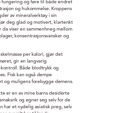
s fungering og føre til både endret
ntrasjon og hukommelse. Kroppens
er av mineralverktøy i sin
jør deg glad og motivert, klartenkt
dier da viser en sammenhneg mellom
lager, konsentrasjonsvansker og
skelmasse per kalori, gjør det
møret, gir en langvarig
-kontroll. Både blodtrykk og
res. Fisk kan også dempe
ret og muligens forebygge demens.
tte er en av mine barns desiderte
 smaksrik og egner seg selv for de
en har et nydelig asiatisk preg, selv