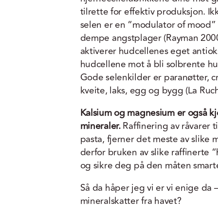
tilrette for effektiv produksjon. I
selen er en “modulator of mood” 
dempe angstplager (Rayman 2000
aktiverer hudcellenes eget antiok
hudcellene mot å bli solbrente hu
Gode selenkilder er paranøtter, cri
kveite, laks, egg og bygg (La Ruch
Kalsium og magnesium er også k
mineraler.
Raffinering av råvarer til
pasta, fjerner det meste av slike
derfor bruken av slike raffinerte “
og sikre deg på den måten smart
Så da håper jeg vi er vi enige da –
mineralskatter fra havet?