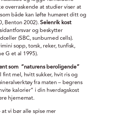
kke overraskende at studier viser at
som både kan løfte humøret ditt og
, Benton 2002).
Selenrik kost
sidantforsvar og beskytter
dceller (SBC, sunburned cells).
mini sopp, torsk, reker, tunfisk,
e G et al 1995).
jent som “naturens beroligende”
 fint mel, hvitt sukker, hvit ris og
 mineralverktøy fra maten – begrens
hvite kalorier” i din hverdagskost
ere hjernemat.
 at vi bør alle spise mer