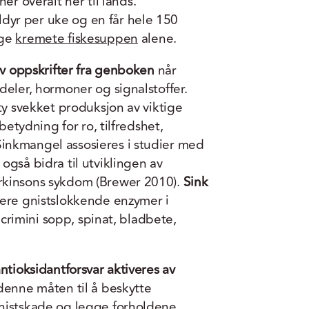
r overalt her til lands.
ldyr per uke og en får hele 150
ige
kremete fiskesuppen
alene.
av oppskrifter fra genboken
når
deler, hormoner og signalstoffer.
ty svekket produksjon av viktige
betydning for ro, tilfredshet,
nkmangel assosieres i studier med
også bidra til utviklingen av
kinsons sykdom (Brewer 2010).
Sink
lere gnistslokkende enzymer i
, crimini sopp, spinat, bladbete,
ntioksidantforsvar aktiveres av
denne måten til å beskytte
nistskade og legge forholdene