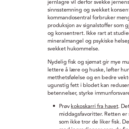
jernlagre vil derfor svekke jernen
sinnsstemning og svekket konse
kommandosentral forbruker mengd
produksjon av signalstoffer som g
og konsentrert. Ikke rart at stu
mineralmangel og psykiske helsep
svekket hukommelse.
Nydelig fisk og sjømat gir mye mu
lettere å lære og huske, løfter hu
metthetsfølelse og en bedre vekt
ugunstig fett i blodet kan reduse
betennelser, styrke immunforsva
Prøv
kokoskarri fra havet
. De
middagsfavoritter. Retten er
som ikke tror de liker fisk. D