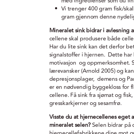
med ingredienser som du finne
Vi trenger 400 gram fisk/skal
gram gjennom denne nydel
Mineralet sink bidrar i avlesning 
cellene skal produsere både celle
Har du lite sink kan det derfor be
signalstoffer i hjernen. Dette har 
motivasjon og oppmerksomhet. Si
lærevansker (Arnold 2005) og kan 
depresjonsplager, demens og Par
er en nødvendig byggekloss for f
cellene. Få sink fra sjømat og fisk
gresskarkjerner og sesamfrø.
Visste du at hjernecellenes eget a
mineralet selen?
Selen bidrar på 
hjernecellefabrikkene dine mot g