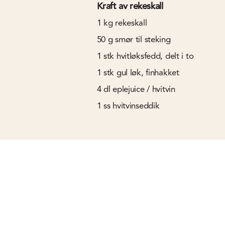
Kraft av rekeskall
1
kg
rekeskall
50
g
smør til steking
1
stk
hvitløksfedd, delt i to
1
stk
gul løk, finhakket
4
dl
eplejuice / hvitvin
1
ss
hvitvinseddik