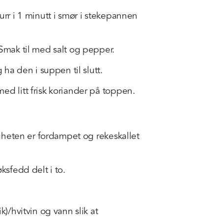
urr i 1 minutt i smør i stekepannen
 Smak til med salt og pepper.
g ha den i suppen til slutt.
ed litt frisk koriander på toppen.
tigheten er fordampet og rekeskallet
ksfedd delt i to.
k)/hvitvin og vann slik at