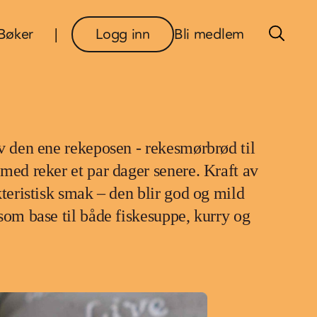
×
Bøker
Logg inn
Bli medlem
v den ene rekeposen - rekesmørbrød til
med reker et par dager senere. Kraft av
kteristisk smak – den blir god og mild
som base til både fiskesuppe, kurry og