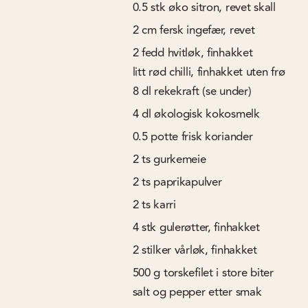
0.5
stk
øko sitron, revet skall
2
cm
fersk ingefær, revet
2
fedd
hvitløk, finhakket
litt rød chilli, finhakket uten frø
8
dl
rekekraft (se under)
4
dl
økologisk kokosmelk
0.5
potte
frisk koriander
2
ts
gurkemeie
2
ts
paprikapulver
2
ts
karri
4
stk
gulerøtter, finhakket
2
stilker
vårløk, finhakket
500
g
torskefilet i store biter
salt og pepper etter smak