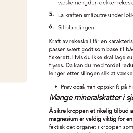
væskemengden dekker rekeskal
5.
La kraften småputre under lokk
6.
Sil blandingen.
Kraft av rekeskall får en karakter
passer svært godt som base til båd
fiskerett. Hvis du ikke skal lage
fryses. Da kan du med fordel redus
lenger etter silingen slik at væsk
Prøv også min oppskrift på 
Mange mineralskatter i s
Å sikre kroppen et rikelig tilbud 
magnesium er veldig viktig for en
faktisk det organet i kroppen so