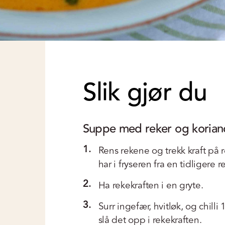
Slik gjør du
Suppe med reker og korian
1.
Rens rekene og trekk kraft på r
har i fryseren fra en tidligere 
2.
Ha rekekraften i en gryte.
3.
Surr ingefær, hvitløk, og chill
slå det opp i rekekraften.