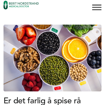
×
×
Logg inn
Søk
Bli medlem
Oppskrifter
Artikler
Kurs og Foredrag
Bøker
Er det farlig å spise rå