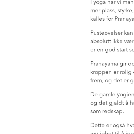
I yoga har vi mang
mer plass, styrke
kalles for Pranay
Pusteøvelser kan
absolutt ikke vær
er en god start 
Pranayama gir de
kroppen er rolig
frem, og det er g
De gamle yogiene 
og det gjaldt å h
som redskap.
Dette er også hva 
mulighet til å jo