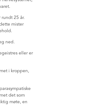
aret.
 rundt 25 år.
dette mister
kehold.
deg ned.
geistres eller er
met i kroppen,
 parasympatiske
temet det som
iktig møte, en