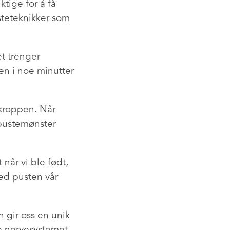
ktige for å få
usteteknikker som
et trenger
ten i noe minutter
 kroppen. Når
 pustemønster
 når vi ble født,
med pusten vår
n gir oss en unik
ke nervesystemet,