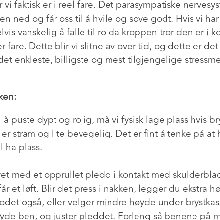
 vi faktisk er i reel fare. Det parasympatiske nerves
sen ned og får oss til å hvile og sove godt. Hvis vi ha
vis vanskelig å falle til ro da kroppen tror den er i k
 fare. Dette blir vi slitne av over tid, og dette er det 
 det enkleste, billigste og mest tilgjengelige stressm
ken:
il å puste dypt og rolig, må vi fysisk lage plass hvis b
 er stram og lite bevegelig. Det er fint å tenke på at 
l ha plass.
et med et opprullet pledd i kontakt med skulderblad
får et løft. Blir det press i nakken, legger du ekstra 
odet også, eller velger mindre høyde under brystka
de ben, og juster pleddet. Forleng så benene på ma