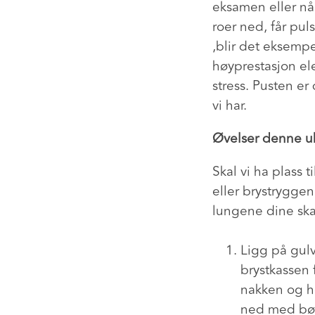
eksamen eller når
roer ned, får pul
,blir det eksempel
høyprestasjon eler
stress. Pusten er
vi har.
Øvelser denne u
Skal vi ha plass t
eller brystryggen
lungene dine ska
Ligg på gulv
brystkassen 
nakken og h
ned med bøy