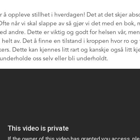
 å oppleve stillhet i hverdagen! Det at det skjer abs
te når vi skal slappe av så gjør vi det med en bok, m
ed andre. Dette er viktig og godt for helsen vår, me
å helt av. Det å finne en tilstand i kroppen hvor ro og
skers. Dette kan kjennes litt rart og kanskje også litt kj
å underholde oss selv eller bli underholdt.