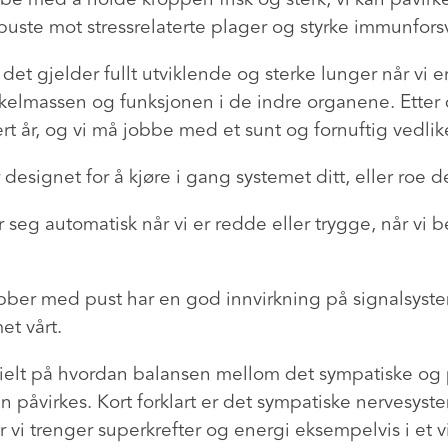
buste mot stressrelaterte plager og styrke immunforsv
 det gjelder fullt utviklende og sterke lunger når vi er
elmassen og funksjonen i de indre organene. Etter 
rt år, og vi må jobbe med et sunt og fornuftig vedli
designet for å kjøre i gang systemet ditt, eller roe 
 seg automatisk når vi er redde eller trygge, når vi be
bber med pust har en god innvirkning på signalsyste
et vårt.
esielt på hvordan balansen mellom det sympatiske og
n påvirkes. Kort forklart er det sympatiske nervesys
r vi trenger superkrefter og energi eksempelvis i et v