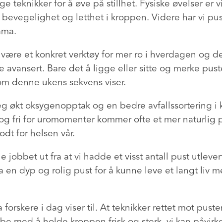
e teknikker for å øve på stillhet. Fysiske øvelser er vi
, bevegelighet og letthet i kroppen. Videre har vi p
ama.
 være et konkret verktøy for mer ro i hverdagen og d
e avansert. Bare det å ligge eller sitte og merke pus
som denne ukens sekvens viser.
g økt oksygenopptak og en bedre avfallssortering i
 og fri for uromomenter kommer ofte et mer naturlig
odt for helsen vår.
jobbet ut fra at vi hadde et visst antall pust utlevert
a en dyp og rolig pust for å kunne leve et langt liv 
forskere i dag viser til. At teknikker rettet mot puste
bbe med å holde kroppen frisk og sterk, vi kan påvir