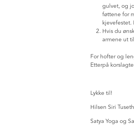
gulvet, og j
føttene for 
kjevefestet.
Hvis du øns
armene ut ti
For hofter og len
Etterpå korslagte
Lykke til!
Hilsen Siri Tuseth
Satya Yoga og Sa