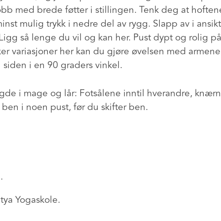
obb med brede føtter i stillingen. Tenk deg at hofte
minst mulig trykk i nedre del av rygg. Slapp av i ansik
 Ligg så lenge du vil og kan her. Pust dypt og rolig på
ker variasjoner her kan du gjøre øvelsen med armene
l siden i en 90 graders vinkel.
gde i mage og lår: Fotsålene inntil hverandre, knærne
 ben i noen pust, før du skifter ben.
.
tya Yogaskole.