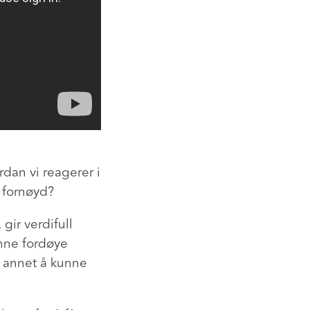
ordan vi reagerer i
r fornøyd?
gir verdifull
nne fordøye
nt annet å kunne