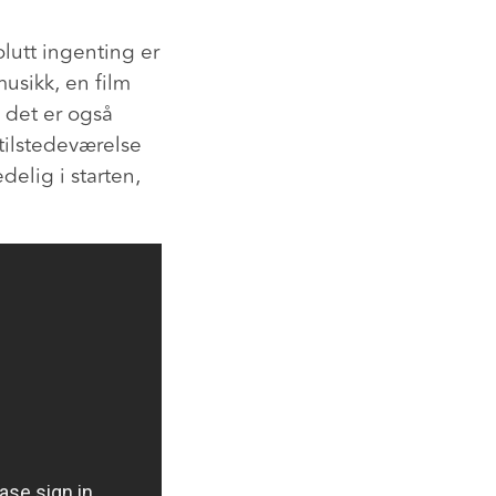
olutt ingenting er
usikk, en film
n det er også
 tilstedeværelse
edelig i starten,