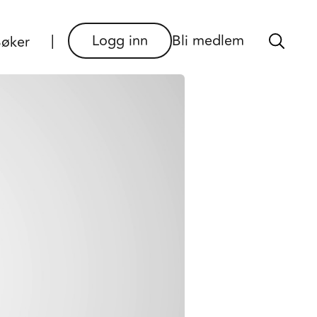
×
Logg inn
Bli medlem
øker