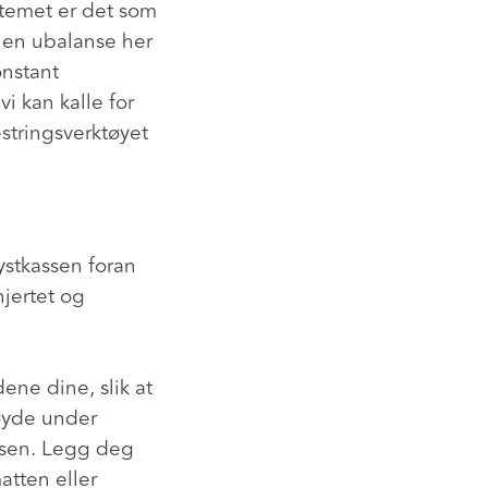
ystemet er det som
r en ubalanse her
onstant
vi kan kalle for
estringsverktøyet
rystkassen foran
hjertet og
ene dine, slik at
høyde under
ssen. Legg deg
tten eller