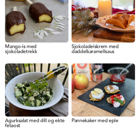
Mango-is med
Sjokoladeiskrem med
sjokoladetrekk
daddelkaramellsaus
Agurksalat med dill og ekte
Pannekaker med eple
fetaost