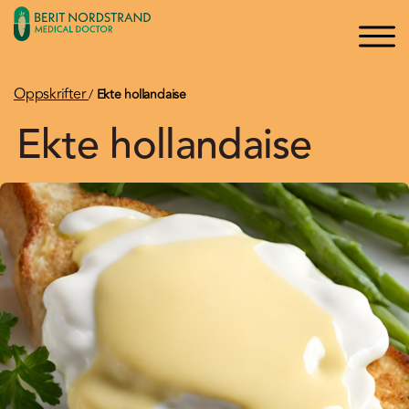
×
×
Logg inn
Søk
Bli medlem
Oppskrifter
/
Ekte hollandaise
Ekte hollandaise
Oppskrifter
Artikler
Kurs og Foredrag
Bøker