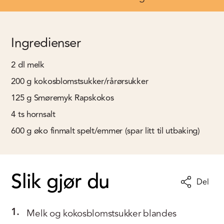
Ingredienser
2
dl
melk
200
g
kokosblomstsukker/rårørsukker
125
g
Smøremyk Rapskokos
4
ts
hornsalt
600
g
øko finmalt spelt/emmer (spar litt til utbaking)
Slik gjør du
Del
1.
Melk og kokosblomstsukker blandes