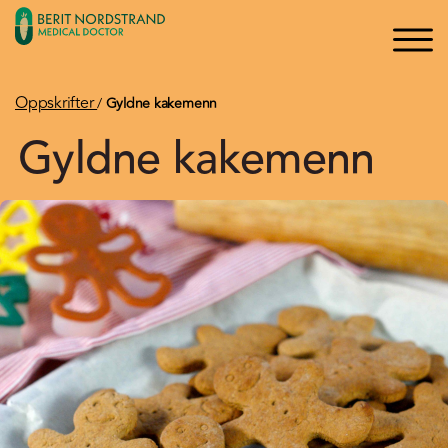
×
×
Logg inn
Søk
Bli medlem
Oppskrifter
/
Gyldne kakemenn
Gyldne kakemenn
Oppskrifter
Artikler
Kurs og Foredrag
Bøker