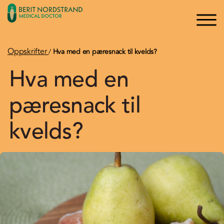
×
×
Logg inn
Søk
Bli medlem
Oppskrifter
/
Hva med en pæresnack til kvelds?
Hva med en
Oppskrifter
pæresnack til
Artikler
kvelds?
Kurs og Foredrag
Bøker