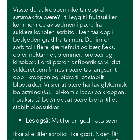
Visste du at kroppen ikke tar opp all
søtsmak fra pære? I tillegg til fruktsukker
kommer noe av sødmen i pære fra
sukkeralkoholen sorbitol. Den tas opp i
beskjeden grad fra tarmen. Du finner
sorbitol i flere kjærnefrukt og bær, f.eks.
epler, nektariner, plommer, jordbær og
kirsebær. Fordi pæren er fiberrik så vil det
sukkeret som finnes i pære tas langsomt
opp i kroppen og bidra til et stabilt
blodsukker. Vi sier at pære har lav glykemisk
belastning (GL=glykemic load) på kroppen.
I praksis så betyr det at pære bidrar til et
stabilt blodsukker.
Les også:
Mat for en god natts søvn
Ikke alle tåler sorbitol like godt. Noen får