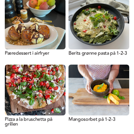
Pæredessert i airfryer
Berits grønne pasta på 1-2-3
Pizza a la bruschetta på
Mangosorbet på 1-2-3
grillen