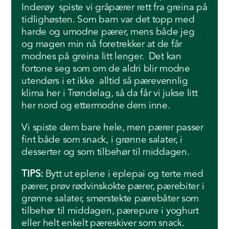
Inderøy spiste vi gråpærer rett fra greina på
tidlighøsten. Som barn var det topp med
harde og umodne pærer, mens både jeg
og magen min nå foretrekker at de får
modnes på greina litt lenger. Det kan
fortone seg som om de aldri blir modne
utendørs i et ikke alltid så pærevennlig
klima her i Trøndelag, så da får vi jukse litt
her nord og ettermodne dem inne.
Vi spiste dem bare hele, men pærer passer
fint både som snack, i grønne salater, i
desserter og som tilbehør til middagen.
TIPS:
Bytt ut eplene i eplepai og terte med
pærer, prøv rødvinskokte pærer, pærebiter i
grønne salater, smørstekte pærebåter som
tilbehør til middagen, pærepure i yoghurt
eller helt enkelt pæreskiver som snack.