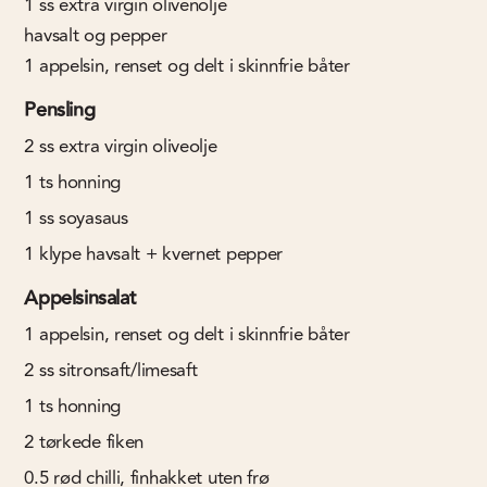
1
ss
extra virgin olivenolje
havsalt og pepper
1
appelsin, renset og delt i skinnfrie båter
Pensling
2
ss
extra virgin oliveolje
1
ts
honning
1
ss
soyasaus
1
klype havsalt + kvernet pepper
Appelsinsalat
1
appelsin, renset og delt i skinnfrie båter
2
ss
sitronsaft/limesaft
1
ts
honning
2
tørkede fiken
0.5
rød chilli, finhakket uten frø