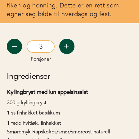
fiken og honning. Dette er en rett som
egner seg både til hverdags og fest.
Porsjoner
Ingredienser
Kyllingbryst med lun appelsinsalat
300
g
kyllingbryst
1
ss
finhakket basilikum
1
fedd hvitløk, finhakket
Smøremyk Rapskokos/smør/smøreost naturell