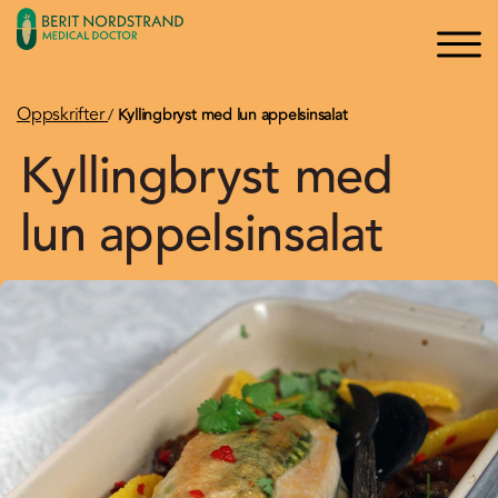
×
×
Logg inn
Søk
Bli medlem
Oppskrifter
/
Kyllingbryst med lun appelsinsalat
Kyllingbryst med
Oppskrifter
lun appelsinsalat
Artikler
Kurs og Foredrag
Bøker