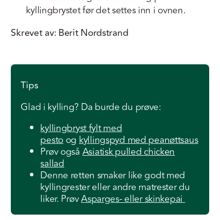
kyllingbrystet før det settes inn i ovnen.
Skrevet av: Berit Nordstrand
Tips
Glad i kylling? Da burde du prøve:
kyllingbryst fylt med
pesto
og
kyllingspyd med peanøttsaus
Prøv også
Asiatisk pulled chicken
sallad
Denne retten smaker like godt med
kyllingrester eller andre matrester du
liker. Prøv
Asparges- eller skinkepai