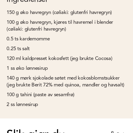
150
g
øko havregryn (cøliaki: glutenfri havregryn)
100
g
øko havregryn, kjøres til havremel i blender
(cøliaki: glutenfri havregryn)
0.5
ts
kardemomme
0.25
ts
salt
120
ml
kaldpresset kokosfett (jeg brukte Cocosa)
1
ss
øko lønnesirup
140
g
mørk sjokolade søtet med kokosblomstsukker
(jeg brukte Berit 72% med quinoa, mandler og havsalt)
100
g
tahini (paste av sesamfrø)
2
ss
lønnesirup