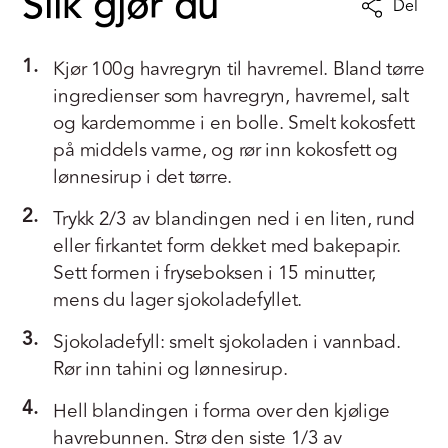
Slik gjør du
Del
1.
Kjør 100g havregryn til havremel. Bland tørre
ingredienser som havregryn, havremel, salt
og kardemomme i en bolle. Smelt kokosfett
på middels varme, og rør inn kokosfett og
lønnesirup i det tørre.
2.
Trykk 2/3 av blandingen ned i en liten, rund
eller firkantet form dekket med bakepapir.
Sett formen i fryseboksen i 15 minutter,
mens du lager sjokoladefyllet.
3.
Sjokoladefyll: smelt sjokoladen i vannbad.
Rør inn tahini og lønnesirup.
4.
Hell blandingen i forma over den kjølige
havrebunnen. Strø den siste 1/3 av