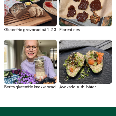
Glutenfrie grovbrød på 1-2-3
Florentines
Berits glutenfrie knekkebrød
Avokado sushi båter