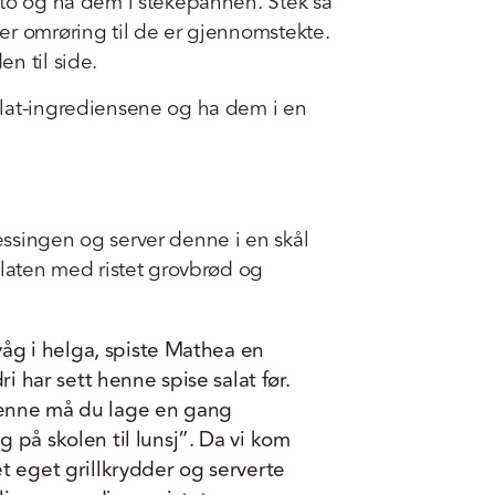
 to og ha dem i stekepannen. Stek så
er omrøring til de er gjennomstekte.
n til side.
lat-ingrediensene og ha dem i en
ssingen og server denne i en skål
alaten med ristet grovbrød og
kvåg i helga, spiste Mathea en
ri har sett henne spise salat før.
enne må du lage en gang
 på skolen til lunsj”. Da vi kom
t eget grillkrydder og serverte