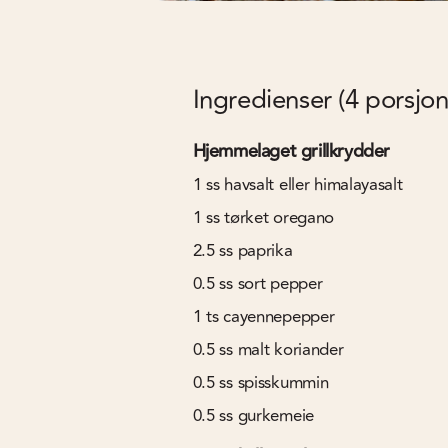
Ingredienser (4 porsjon
Hjemmelaget grillkrydder
1
ss
havsalt eller himalayasalt
1
ss
tørket oregano
2.5
ss
paprika
0.5
ss
sort pepper
1
ts
cayennepepper
0.5
ss
malt koriander
0.5
ss
spisskummin
0.5
ss
gurkemeie