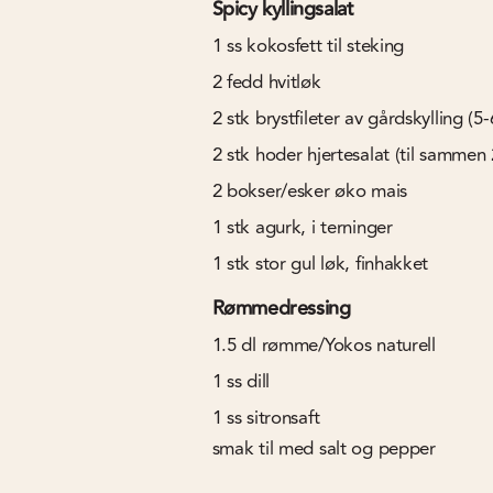
Spicy kyllingsalat
1
ss
kokosfett til steking
2
fedd
hvitløk
2
stk
brystfileter av gårdskylling (5
2
stk
hoder hjertesalat (til sammen
2
bokser/esker
øko mais
1
stk
agurk, i terninger
1
stk
stor gul løk, finhakket
Rømmedressing
1.5
dl
rømme/Yokos naturell
1
ss
dill
1
ss
sitronsaft
smak til med salt og pepper