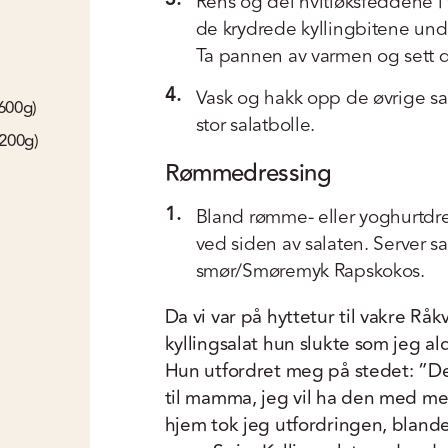
Rens og del hvitløksfeddene i
de krydrede kyllingbitene und
Ta pannen av varmen og sett de
4.
Vask og hakk opp de øvrige sa
-600g)
stor salatbolle.
 200g)
Rømmedressing
1.
Bland rømme- eller yoghurtdre
ved siden av salaten. Server s
smør/Smøremyk Rapskokos.
Da vi var på hyttetur til vakre Rå
kyllingsalat hun slukte som jeg ald
Hun utfordret meg på stedet: ”D
til mamma, jeg vil ha den med meg
hjem tok jeg utfordringen, blande