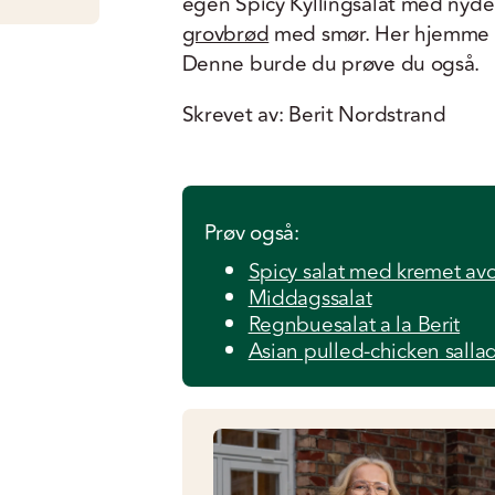
egen Spicy Kyllingsalat med nyde
grovbrød
med smør. Her hjemme s
Denne burde du prøve du også.
Skrevet av: Berit Nordstrand
Prøv også:
Spicy salat med kremet av
Middagssalat
Regnbuesalat a la Berit
Asian pulled-chicken salla