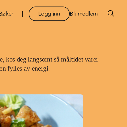
×
Bøker
Logg inn
Bli medlem
e, kos deg langsomt så måltidet varer
n fylles av energi.