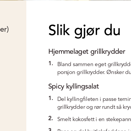
Slik gjør du
er)
Hjemmelaget grillkrydder
1.
Bland sammen eget grillkrydder.
porsjon grillkrydder. Ønsker du
Spicy kyllingsalat
1.
Del kyllingfileten i passe ternin
grillkrydder og rør rundt så kry
2.
Smelt kokosfett i en stekepan
3.