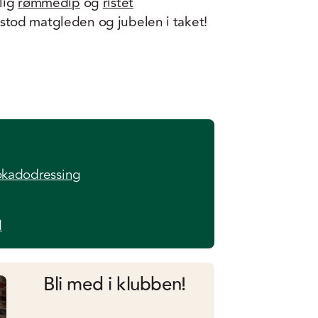
lig
rømmedip
og
ristet
tod matgleden og jubelen i taket!
okadodressing
d
Bli med i klubben!