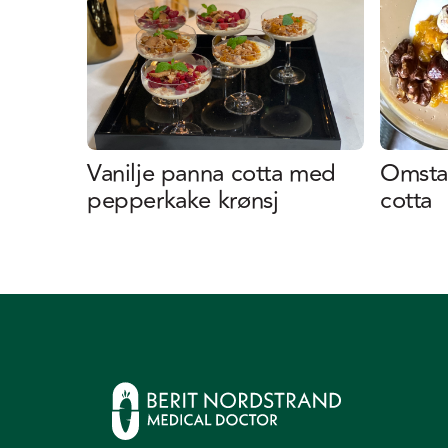
Vanilje panna cotta med
Omstar
pepperkake krønsj
cotta