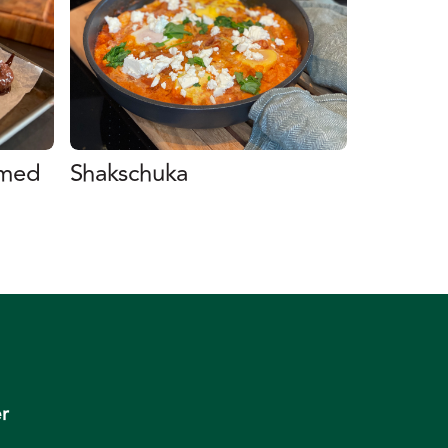
 med
Shakschuka
r