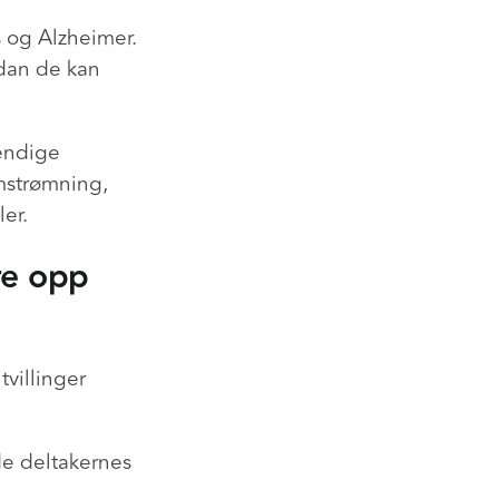
 og Alzheimer.
rdan de kan
endige
mstrømning,
er.
rre opp
tvillinger
de deltakernes