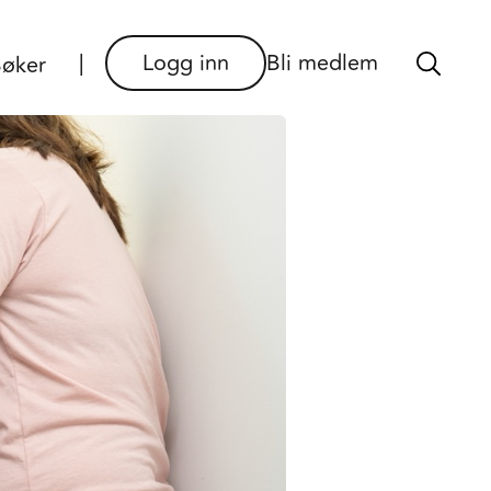
×
Logg inn
Bli medlem
øker