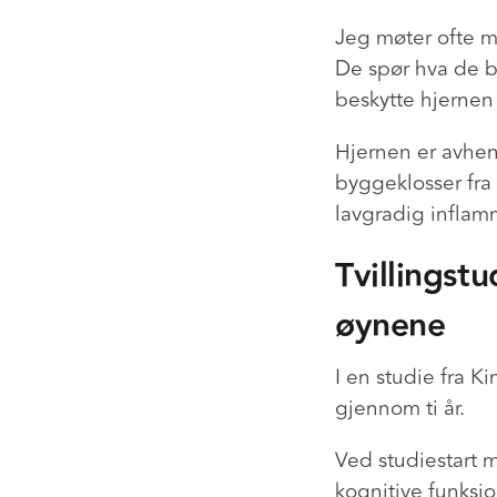
Jeg møter ofte m
De spør hva de bø
beskytte hjernen 
Hjernen er avhe
byggeklosser fra
lavgradig inflamm
Tvillingstu
øynene
I en studie fra K
gjennom ti år.
Ved studiestart 
kognitive funksj