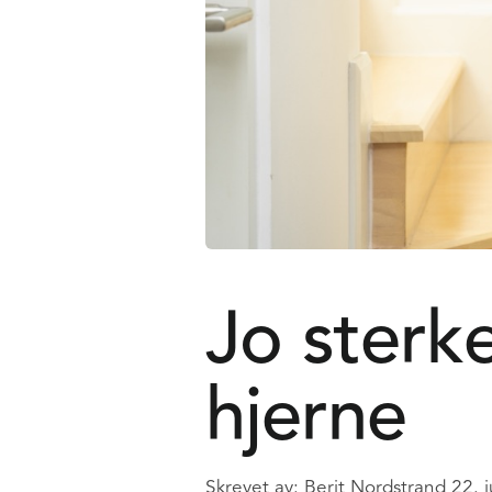
Jo sterk
hjerne
Skrevet av:
Berit Nordstrand
22. 