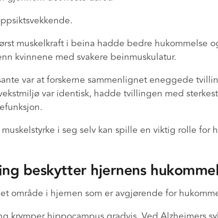
oppsiktsvekkende.
ørst muskelkraft i beina hadde bedre hukommelse 
 enn kvinnene med svakere beinmuskulatur.
sante var at forskerne sammenlignet eneggede tvillin
ekstmiljø var identisk, hadde tvillingen med sterkes
nefunksjon.
 muskelstyrke i seg selv kan spille en viktig rolle for
ing beskytter hjernens hukommel
et område i hjernen som er avgjørende for hukomme
ng krymper hippocampus gradvis. Ved Alzheimers sy