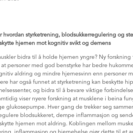
er hvordan styrketrening, blodsukkerregulering og st
eskytte hjernen mot kognitiv svikt og demens
uskler bidra til å holde hjernen yngre? Ny forskning
er at personer med god benstyrke har bedre hukomme
nitiv aldring og mindre hjernesvinn enn personer 
kere har også funnet at styrketrening kan beskytte h
lsessenter, og bidra til å bevare viktige forbindels
amtidig viser nyere forskning at musklene i beina fu
ige glukosepumpe. Hver gang de trekker seg sammen
egulere blodsukkeret, dempe inflammasjon og send
beskytte hjernen mot aldring. Koblingen mellom muske
ring, inflammasjon og hjernehelse gjør dette til et 