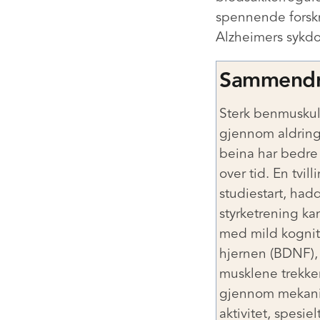
spennende forsk
Alzheimers sykd
Sammend
Sterk benmuskulat
gjennom aldringe
beina har bedre
over tid. En tvi
studiestart, had
styrketrening k
med mild kogniti
hjernen (BDNF),
musklene trekke
gjennom mekanis
aktivitet, spesie