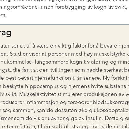
ningsområdene innen forebygging av kognitiv svikt
om.
rag
ur ser ut til å være en viktig faktor for å bevare hjer
n. Studier viser at personer med høy muskelstyrke o
 hukommelse, langsommere kognitiv aldring og mind
llingstudie fant at den tvillingen som hadde sterkest 
de best bevart hjernefunksjon ti år senere. Ny forskni
an beskytte hippocampus og hjernens hvite substans 
v svikt. Muskelaktivitet stimulerer produksjonen av ve
 reduserer inflammasjon og forbedrer blodsukkerreg
r seg sammen, kan de dessuten øke glukoseopptaket
mer som delvis er uavhengige av insulin. Dette gjø
lt etter måltider, til en kraftfull strategi for både met