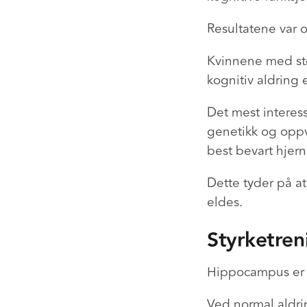
Resultatene var 
Kvinnene med st
kognitiv aldring
Det mest interes
genetikk og oppv
best bevart hjer
Dette tyder på at
eldes.
Styrketren
Hippocampus er 
Ved normal aldri