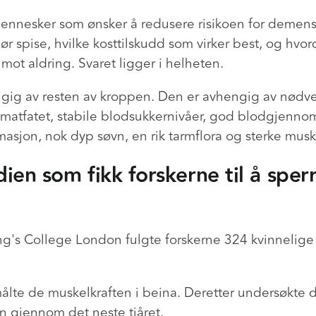
ennesker som ønsker å redusere risikoen for demens
r spise, hvilke kosttilskudd som virker best, og hvo
mot aldring. Svaret ligger i helheten.
ngig av resten av kroppen. Den er avhengig av nødv
 matfatet, stabile blodsukkernivåer, god blodgjenno
asjon, nok dyp søvn, en rik tarmflora og sterke muskl
dien som fikk forskerne til å spe
ing's College London fulgte forskerne 324 kvinnelige 
målte de muskelkraften i beina. Deretter undersøkte 
on gjennom det neste tiåret.