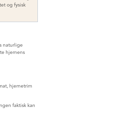
et og fysisk
s naturlige
te hjernens
mat, hjernetrim
ngen faktisk kan