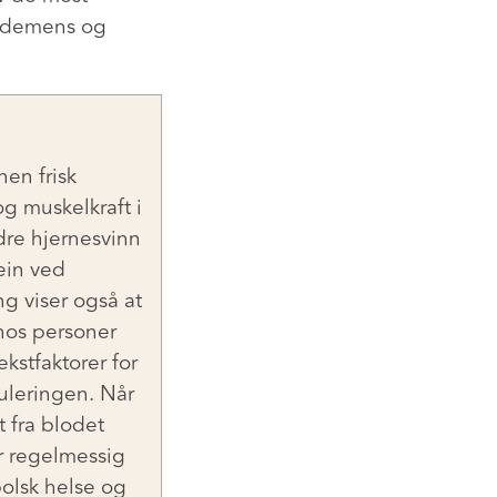
, demens og
nen frisk
g muskelkraft i
re hjernesvinn
bein ved
ng viser også at
hos personer
kstfaktorer for
uleringen. Når
 fra blodet
r regelmessig
abolsk helse og