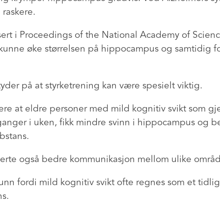
raskere.
sert i Proceedings of the National Academy of Scienc
tet kunne øke størrelsen på hippocampus og samtidig 
yder på at styrketrening kan være spesielt viktig.
skere at eldre personer med mild kognitiv svikt som g
 ganger i uken, fikk mindre svinn i hippocampus og b
bstans.
erte også bedre kommunikasjon mellom ulike område
funn fordi mild kognitiv svikt ofte regnes som et tidl
s.