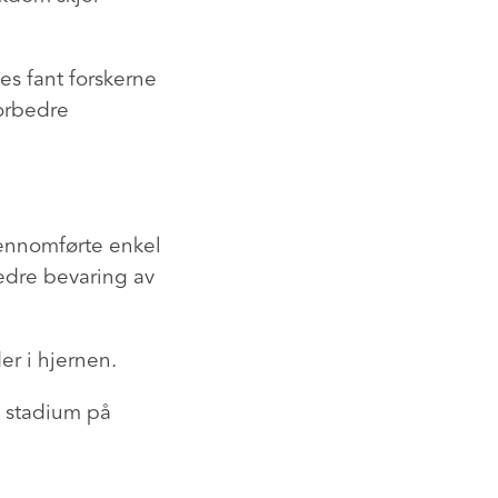
es fant forskerne
forbedre
jennomførte enkel
edre bevaring av
r i hjernen.
ig stadium på