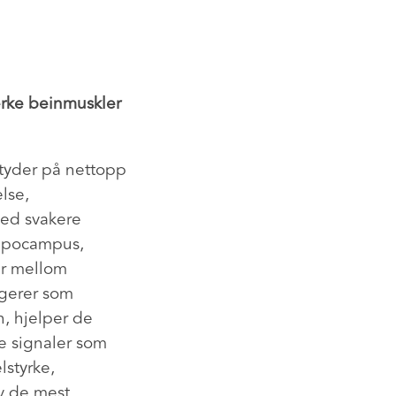
erke beinmuskler
 tyder på nettopp
lse,
med svakere
ippocampus,
er mellom
ngerer som
, hjelper de
e signaler som
lstyrke,
av de mest