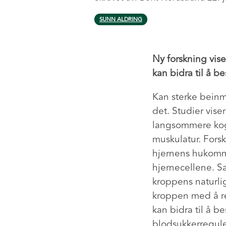
SUNN ALDRING
Ny forskning vis
kan bidra til å b
Kan sterke beinm
det. Studier vis
langsommere kog
muskulatur. Fors
hjernens hukomme
hjernecellene. S
kroppens naturl
kroppen med å r
kan bidra til å 
blodsukkerregule