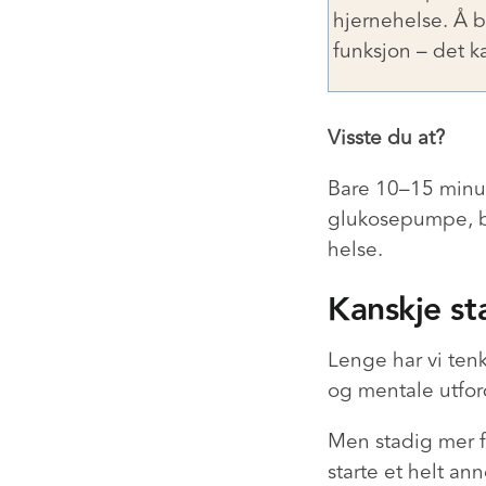
hjernehelse. Å b
funksjon – det k
Visste du at?
Bare 10–15 minut
glukosepumpe, bi
helse.
Kanskje st
Lenge har vi tenk
og mentale utford
Men stadig mer fo
starte et helt ann