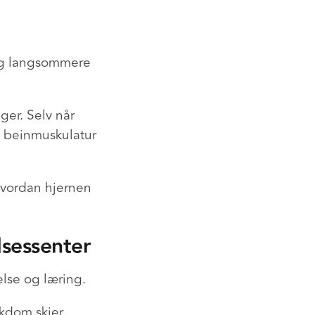
og langsommere
ger. Selv når
t beinmuskulatur
 hvordan hjernen
sessenter
lse og læring.
kdom skjer