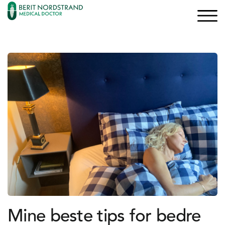
×
×
Logg inn
Søk
Bli medlem
Oppskrifter
Artikler
Kurs og Foredrag
Bøker
Mine beste tips for bedre