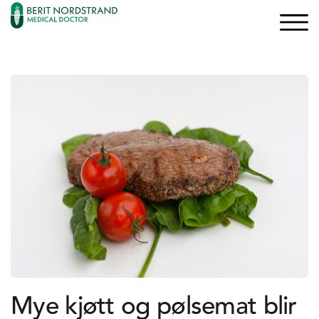
×
×
Logg inn
Søk
Bli medlem
Oppskrifter
Artikler
Kurs og Foredrag
Bøker
Mye kjøtt og pølsemat blir