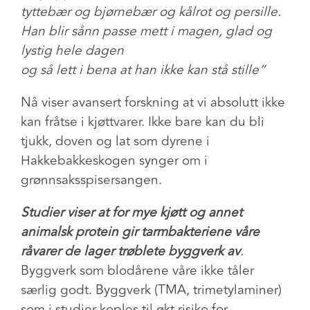
tyttebær og bjørnebær og kålrot og persille.
Han blir sånn passe mett i magen, glad og
lystig hele dagen
og så lett i bena at han ikke kan stå stille”
Nå viser avansert forskning at vi absolutt ikke
kan fråtse i kjøttvarer. Ikke bare kan du bli
tjukk, doven og lat som dyrene i
Hakkebakkeskogen synger om i
grønnsaksspisersangen.
Studier viser at for mye kjøtt og annet
animalsk protein gir tarmbakteriene våre
råvarer de lager trøblete byggverk av
.
Byggverk som blodårene våre ikke tåler
særlig godt. Byggverk (TMA, trimetylaminer)
som i studier koples til økt risiko for