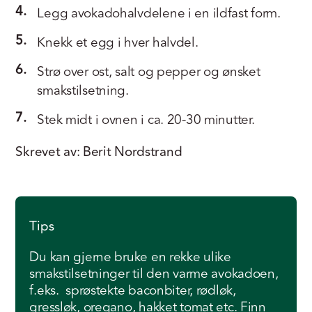
4.
Legg avokadohalvdelene i en ildfast form.
5.
Knekk et egg i hver halvdel.
6.
Strø over ost, salt og pepper og ønsket
smakstilsetning.
7.
Stek midt i ovnen i ca. 20-30 minutter.
Skrevet av: Berit Nordstrand
Tips
Du kan gjerne bruke en rekke ulike
smakstilsetninger til den varme avokadoen,
f.eks. sprøstekte baconbiter, rødløk,
gressløk, oregano, hakket tomat etc. Finn