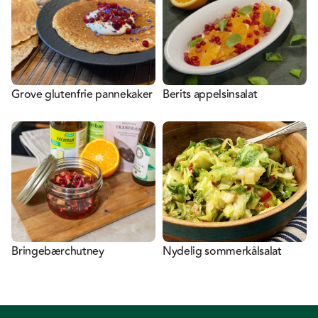
Grove glutenfrie pannekaker
Berits appelsinsalat
Bringebærchutney
Nydelig sommerkålsalat