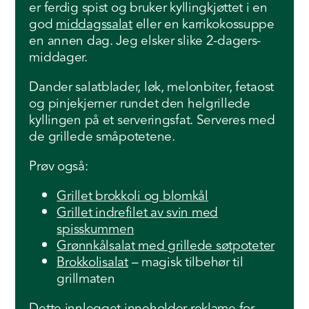
er ferdig spist og bruker kyllingkjøttet i en
god
middagssalat
eller en karrikokossuppe
en annen dag. Jeg elsker slike 2-dagers-
middager.
Dander salatblader, løk, melonbiter, fetaost
og pinjekjerner rundet den helgrillede
kyllingen på et serveringsfat. Serveres med
de grillede småpotetene.
Prøv også:
Grillet brokkoli og blomkål
Grillet indrefilet av svin med
spisskummen
Grønnkålsalat med grillede søtpoteter
Brokkolisalat
– magisk tilbehør til
grillmaten
Dette innlegget inneholder reklame for