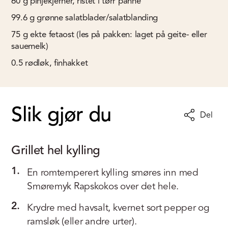
60
g
pinjekjerner, ristet i tørr panne
99.6
g
grønne salatblader/salatblanding
75
g
ekte fetaost (les på pakken: laget på geite- eller
sauemelk)
0.5
rødløk, finhakket
Slik gjør du
Del
Grillet hel kylling
1.
En romtemperert kylling smøres inn med
Smøremyk Rapskokos over det hele.
2.
Krydre med havsalt, kvernet sort pepper og
ramsløk (eller andre urter).