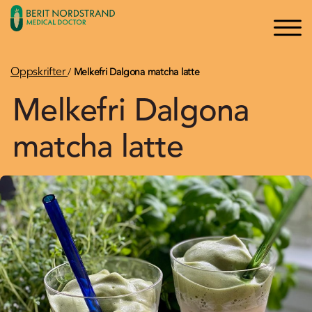
×
×
Logg inn
Søk
Bli medlem
Oppskrifter
/
Melkefri Dalgona matcha latte
Melkefri Dalgona
Oppskrifter
matcha latte
Artikler
Kurs og Foredrag
Bøker