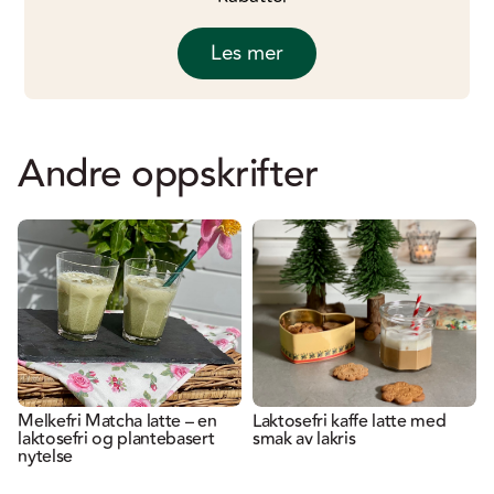
Les mer
Andre oppskrifter
Melkefri Matcha latte – en
Laktosefri kaffe latte med
laktosefri og plantebasert
smak av lakris
nytelse