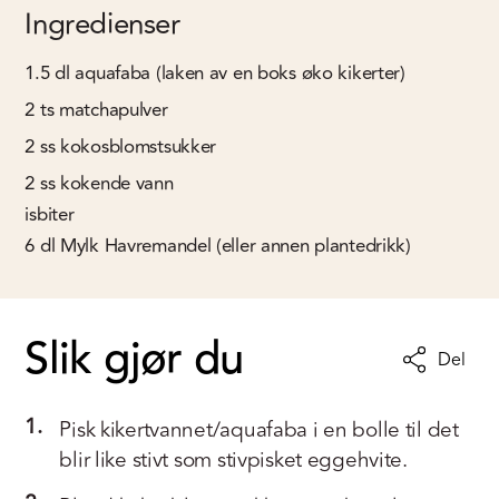
Ingredienser
1.5
dl
aquafaba (laken av en boks øko kikerter)
2
ts
matchapulver
2
ss
kokosblomstsukker
2
ss
kokende vann
isbiter
6
dl
Mylk Havremandel (eller annen plantedrikk)
Slik gjør du
Del
1.
Pisk kikertvannet/aquafaba i en bolle til det
blir like stivt som stivpisket eggehvite.