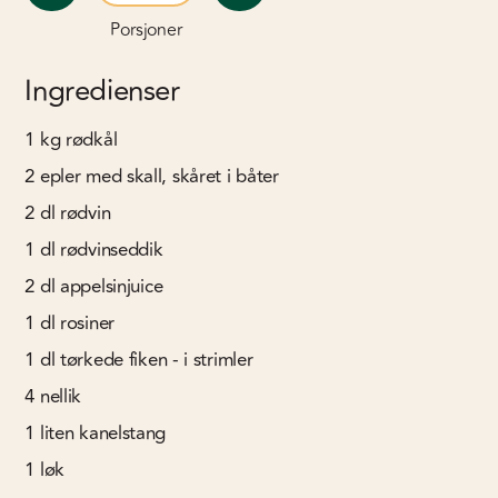
Porsjoner
Ingredienser
1
kg
rødkål
2
epler med skall, skåret i båter
2
dl
rødvin
1
dl
rødvinseddik
2
dl
appelsinjuice
1
dl
rosiner
1
dl
tørkede fiken - i strimler
4
nellik
1
liten kanelstang
1
løk