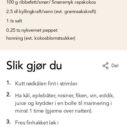
100
g
ribbefett/smør/ Smøremyk rapskokos
2.5
dl
kyllingkraft/vann (evt. grønnsakskraft)
1
ts
salt
0.25
ts
nykvernet peppet
honning (evt. kokosblomstsukker)
Slik gjør du
Del
1.
Kutt rødkålen fint i strimler.
2.
Ha kål, eplebåter, rosiner, fiken, vin, eddik,
juice og krydder i en bolle til marinering i
minst 1 time (gjerne over natten).
3.
Fres finhakket løk i