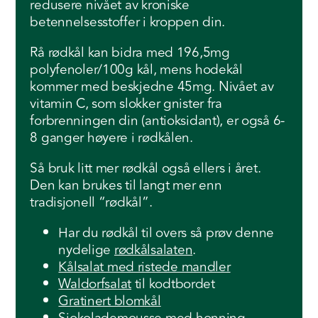
redusere nivået av kroniske
betennelsesstoffer i kroppen din.
Rå rødkål kan bidra med 196,5mg
polyfenoler/100g kål, mens hodekål
kommer med beskjedne 45mg. Nivået av
vitamin C, som slokker gnister fra
forbrenningen din (antioksidant), er også 6-
8 ganger høyere i rødkålen.
Så bruk litt mer rødkål også ellers i året.
Den kan brukes til langt mer enn
tradisjonell “rødkål”.
Har du rødkål til overs så prøv denne
nydelige
rødkålsalaten
.
Kålsalat med ristede mandler
Waldorfsalat
til kodtbordet
Gratinert blomkål