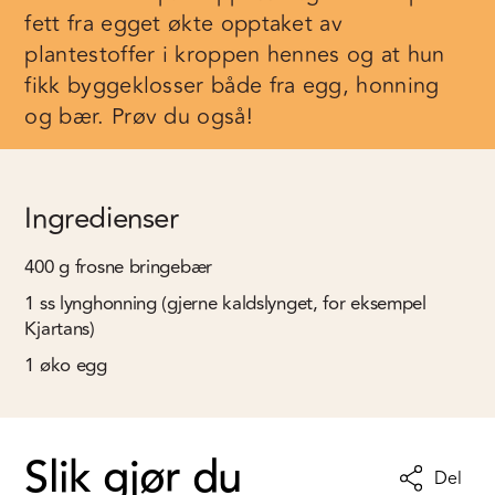
fett fra egget økte opptaket av
plantestoffer i kroppen hennes og at hun
fikk byggeklosser både fra egg, honning
og bær. Prøv du også!
Ingredienser
400
g
frosne bringebær
1
ss
lynghonning (gjerne kaldslynget, for eksempel
Kjartans)
1
øko egg
Slik gjør du
Del