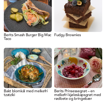
Berits Smash Burger Big Mac
Fudgy Brownies
Taco
Bakt blomkål med melkefri
Berits Prinsessegrøt – en
tzatziki
melkefri kjøleskapsgrøt med
rødbete og bringebær