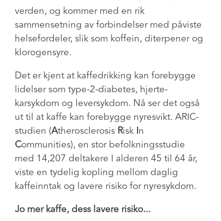
verden, og kommer med en rik
sammensetning av forbindelser med påviste
helsefordeler, slik som koffein, diterpener og
klorogensyre.
Det er kjent at kaffedrikking kan forebygge
lidelser som type-2-diabetes, hjerte-
karsykdom og leversykdom. Nå ser det også
ut til at kaffe kan forebygge nyresvikt. ARIC-
studien (
A
therosclerosis
R
isk
I
n
C
ommunities), en stor befolkningsstudie
med 14,207 deltakere I alderen 45 til 64 år,
viste en tydelig kopling mellom daglig
kaffeinntak og lavere risiko for nyresykdom.
Jo mer kaffe, dess lavere risiko...