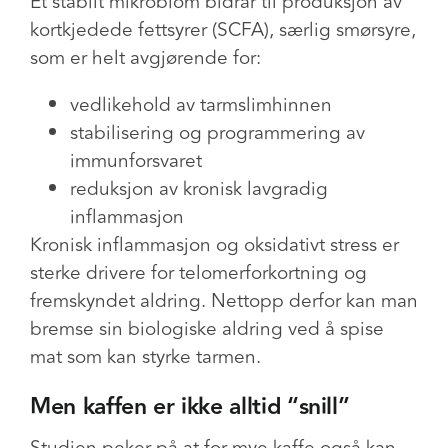
Et stabilt mikrobiom bidrar til produksjon av
kortkjedede fettsyrer (SCFA), særlig smørsyre,
som er helt avgjørende for:
vedlikehold av tarmslimhinnen
stabilisering og programmering av
immunforsvaret
reduksjon av kronisk lavgradig
inflammasjon
Kronisk inflammasjon og oksidativt stress er
sterke drivere for telomerforkortning og
fremskyndet aldring. Nettopp derfor kan man
bremse sin biologiske aldring ved å spise
mat som kan styrke tarmen.
Men kaffen er ikke alltid “snill”
Studien peker på at
for mye kaffe også kan