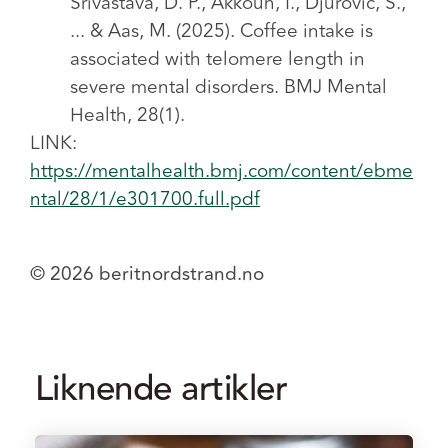
Srivastava, D. P., Akkouh, I., Djurovic, S.,
... & Aas, M. (2025). Coffee intake is
associated with telomere length in
severe mental disorders. BMJ Mental
Health, 28(1).
LINK:
https://mentalhealth.bmj.com/content/ebme
ntal/28/1/e301700.full.pdf
© 2026 beritnordstrand.no
Liknende artikler