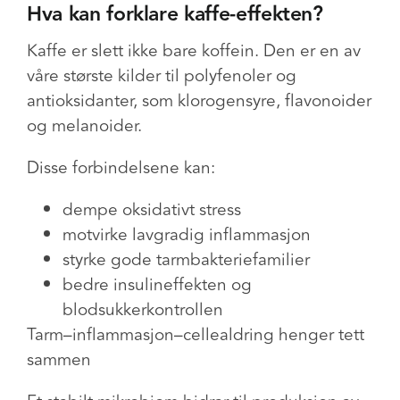
Hva kan forklare kaffe-effekten?
Kaffe er slett ikke bare koffein. Den er en av
våre største kilder til
polyfenoler og
antioksidanter, som klorogensyre, flavonoider
og melanoider.
Disse forbindelsene kan:
d
empe oksidativt stress
m
otvirke lavgradig inflammasjon
s
tyrke gode tarmbakteriefamilier
b
edre insulineffekten og
blodsukkerkontrollen
Tarm–inflammasjon–cellealdring henger tett
sammen