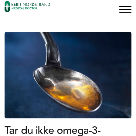
×
×
Logg inn
Søk
Bli medlem
Oppskrifter
Artikler
Kurs og Foredrag
Bøker
Tar du ikke omega-3-