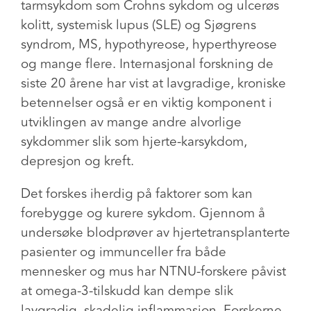
tarmsykdom som Crohns sykdom og ulcerøs
kolitt, systemisk lupus (SLE) og Sjøgrens
syndrom, MS, hypothyreose, hyperthyreose
og mange flere. Internasjonal forskning de
siste 20 årene har vist at lavgradige, kroniske
betennelser også er en viktig komponent i
utviklingen av mange andre alvorlige
sykdommer slik som hjerte-karsykdom,
depresjon og kreft.
Det forskes iherdig på faktorer som kan
forebygge og kurere sykdom. Gjennom å
undersøke blodprøver av hjertetransplanterte
pasienter og immunceller fra både
mennesker og mus har NTNU-forskere påvist
at omega-3-tilskudd kan dempe slik
lavgradig, skadelig inflammasjon. Forskerne